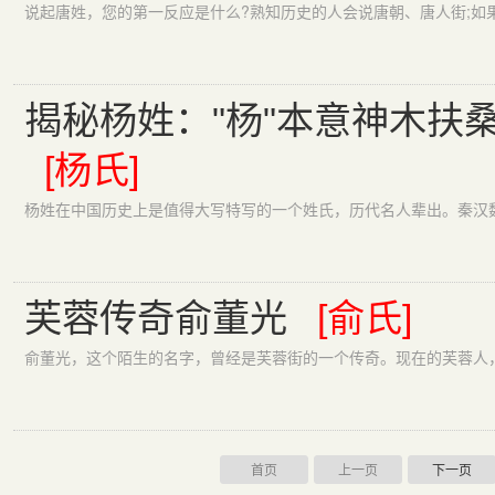
揭秘杨姓："杨"本意神木扶
[杨氏]
芙蓉传奇俞董光
[俞氏]