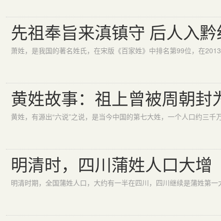
先祖奉旨来滇镇守 后人入黔
黄姓故事：祖上曾被周朝封
明清时，四川蒲姓人口大增