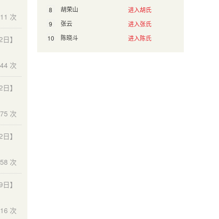
胡荣山
8
进入胡氏
11 次
张云
9
进入张氏
陈晓斗
10
进入陈氏
22日】
44 次
22日】
75 次
02日】
58 次
19日】
16 次