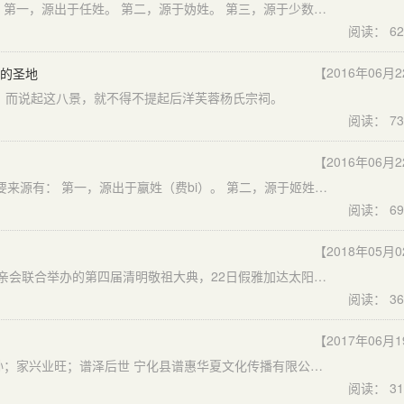
姓氏渊源 据《钱文忠解读百家姓》可知薛姓主要来源有： 第一，源出于任姓。 第二，源于妫姓。 第三，源于少数民族改姓，如满族、蒙古族等。 第四，出于冒姓。 迁徙分布
阅读： 62
【2016年06月
祖的圣地
”，而说起这八景，就不得不提起后洋芙蓉杨氏宗祠。
阅读： 73
【2016年06月
据《钱文忠解读百家姓》可知费（fei或bi两种读音）姓主要来源有： 第一，源出于嬴姓（费bi）。 第二，源于姬姓，费序父之后（费bi）。 第三，源于姬姓，费无极之后(费bi)。 第四，源于姬姓，季友之后(费bi)。 第五，出于姒姓，费昌、费仲之后。 第六，源于少数民族改姓。
阅读： 69
【2018年05月
由印尼印华百家姓协会总会、雅加达特区分会和各姓氏宗亲会联合举办的第四届清明敬祖大典，22日假雅加达太阳城千人宴会厅举行，近1500名华人华侨带着虔诚与感恩的心，共同敬拜中华民族始祖黄帝，祭拜了各姓氏的祖先。图为中国驻印尼大使馆领事部参赞祝笛到场致辞。
阅读： 36
【2017年06月
我的名片 寻根问祖；家谱修撰；整合宗族资源； 祈福子孙；家兴业旺；谱泽后世 宁化县谱惠华夏文化传播有限公司 地址：宁化县城郊乡泗竹坑商住楼二号楼2单元1105室 宁化县客家谱牒协会 地址：三明市宁化县电子商务产业园二楼211室 电话：0598-6628989 官方QQ：115562355 微信号：Leiqq8090729
阅读： 31