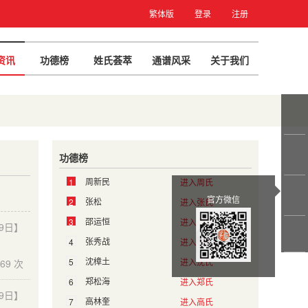
繁体版
登录
注册
资讯
功德榜
姓氏荟萃
通谱风采
关于我们
功德榜
周新民
1
进入周氏
官方微信
张松
2
进入张氏
邵运恒
3
进入邵氏
29日】
张秀战
4
进入张氏
沈樟土
5
进入沈氏
69 次
郑松海
6
进入郑氏
29日】
高林奎
7
进入高氏