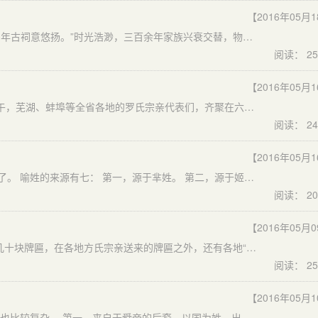
【2016年05月
“潜心画栋亦雕梁，恍如隔世散古香。时光穿越几百年，多年古祠意悠扬。”时光浩渺，三百余年家族兴衰交替，物已变、人亦非，但一个家族的凝聚力却从未在历史长河中消散，反而历久弥新，散发出新的光辉——胡氏宗祠，这个目前鞍山市内罕有的家族宗祠在重新修复后与时俱进，指引着宗族子弟不断向上向前。
阅读： 25
【2016年05月
“参天之木，必有其根；怀山之水，必有其源。”5月7日上午，芜湖、蚌埠等全省各地的罗氏宗亲代表们，齐聚在六安市裕安区苏埠镇的罗氏宗祠寻根问祖。为充分挖掘和发挥根亲文化资源优势，大力开展广泛多样的寻根谒祖活动，保护和传承乡村文脉，挖掘姓氏文化内涵，促进和谐社会建设，以提高对姓氏文化的重视，使得宗祠不仅成为宗亲联系的纽带，也促进了当地文化和旅游产业的发展。
阅读： 24
【2016年05月
据《钱文忠解读百家姓》可知喻姓非有意思，来源太精彩了。 喻姓的来源有七： 第一，源于芈姓。 第二，源于姬姓，是楚国公族的封地，当时有个地方叫俞邑，楚国的贵族之后。而且这一支是复姓俞豊，这是最早的复姓，后来把豊省略了，就叫俞氏（喻氏）。 第三，源于官位。在秦汉时期有一种官叫使喻，他的后代就叫喻。 第四，源于谕姓，这一支是春秋郑国贵族之后，在东汉的时候，大部分改成了喻。 第五，源于渝姓，同第四。
阅读： 20
【2016年05月
拥有600多年历史的厚街镇河田方氏宗祠的墙壁上，挂着几十块牌匾，在各地方氏宗亲送来的牌匾之外，还有各地“邝氏宗亲”和“雷氏宗亲”赠送的牌匾，这往往引起来者的好奇。一般的宗祠里都只会挂本姓宗亲赠送的牌匾，方氏宗祠为何也挂外姓人赠送的牌匾呢？原来这里有着鲜为人知的秘密：方、雷、邝三姓原来本是一家。
阅读： 25
【2016年05月
据《钱文忠解读百家姓》可知陈姓的来源有四： 陈、姓源也比较复杂。 第一，来自于舜帝的后裔，以国为姓，出自姚姓或者妫姓， 第二，来源于齐国的王子叫珍的后裔，这一支曾经改姓田姓，后来又改回来，这是姓陈的最重要的一支。 第三，陈国其他公族的后裔。 第四，少数民族中有姓陈，也非常多，孝文帝改革，很多鲜卑族等改姓为陈；朱元璋灭了元朝，元朝有很多蒙古贵族，投降了明朝，朱元璋赐这些人姓陈；以及其他少数民族改姓。