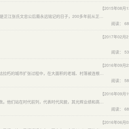
【2015年08月
苍天大树必有其根，环山之水必有其源，8月12-13日注定是芷江张氏文忠公后裔永远铭记的日子，200多年前从芷江花山寨迁徙至广西的宗亲一行30余人，不远千里来到了花山寨，其中就有正在公休的广西壮族自治区副主席张秀隆先生。
阅读： 68
【2017年02月
阅读： 53
【2016年09月
在一个日新月异的时代谈论寻根也许并不轻松，但是在摧枯拉朽的城市扩张过程中，在大面积的老城、村落被连根拔起的同时，或许寻根这件事正合时宜。上周，一支自发组成的寻根队伍由贵州前往湖南麻阳、芷江等地展开一场寻根之旅。
阅读： 58
【2016年09月
纵观胡氏家族，支派林立，英才辈出，达官显贵，数不胜数。他们站在时代前列，代表时代风貌，其光辉业绩和高尚品德载入谱册，将起到告慰先祖、激励吾辈、启迪后人的巨大作用。我鹤子湾胡氏发源于周朝，始祖称胡满公，为陈开国君主，及至洪武，澧洲八蛮作乱。鹤子湾启祖福公受命征讨，诏封昭勇将军。福有九子，随父南征，均有功勋。战毕，卸甲归田，后裔繁衍，形成澧水流域一大族系。
阅读： 68
【2016年06月