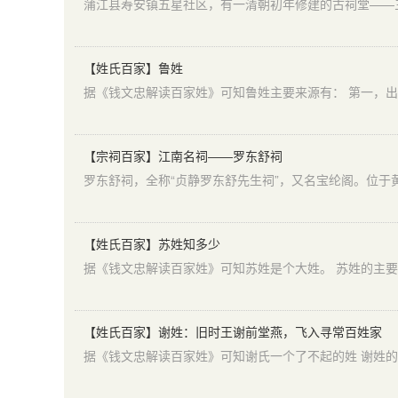
【姓氏百家】鲁姓
【宗祠百家】江南名祠——罗东舒祠
罗东舒祠，全称“贞静罗东舒先生祠”，又名宝纶阁。位
【姓氏百家】苏姓知多少
【姓氏百家】谢姓：旧时王谢前堂燕，飞入寻常百姓家