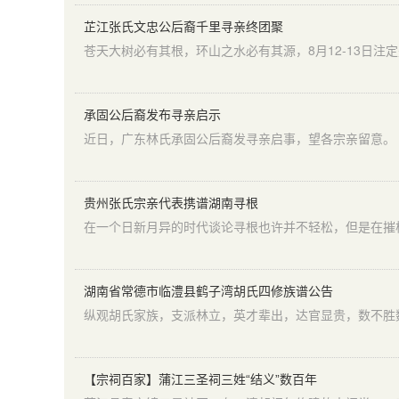
芷江张氏文忠公后裔千里寻亲终团聚
承固公后裔发布寻亲启示
近日，广东林氏承固公后裔发寻亲启事，望各宗亲留意。
贵州张氏宗亲代表携谱湖南寻根
湖南省常德市临澧县鹤子湾胡氏四修族谱公告
【宗祠百家】蒲江三圣祠三姓“结义”数百年