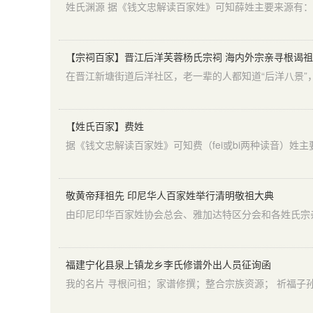
【宗祠百家】晋江后洋芙蓉杨氏宗祠 海内外宗亲寻根谒
在晋江新塘街道后洋社区，老一辈的人都知道“后洋八景
【姓氏百家】费姓
敬黄帝拜祖先 印尼华人百家姓举行清明敬祖大典
福建宁化县泉上镇龙乡李氏修谱外出人员征询函