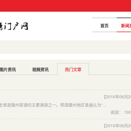
首页
新闻
图片资讯
视频资讯
热门文章
【2016年06月
明清徽州家谱的渊源 ​首先，从史学影响看，司马迁创立的史表是徽州家谱的主要渊源之一。明清徽州地区普遍认为“谱为一家之史”，自觉地将史法寓于谱法之中，对于史表尤为重视。崇祯年间吴士鹏在《临溪吴氏宗谱》中写道：“昔龙门氏之业开于谈，而成于迁、固，后世家谱之宗也。”清乾隆时张元泮在《甲道张氏统宗谱》中说：“仿龙门世表，经之纬之，明昭穆以别尊卑，使数十代之世系昭然在目，千里之云礽了如指掌，厥功伟矣。”
阅读： 190
【2016年06月