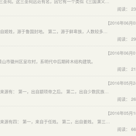
蒲江县寿安镇五星社区，有一清朝初年修建的古祠堂——三圣祠。这三圣祠远近有名，因它有一个类似《三国演义》刘、关、张桃园三结义的真实故事。
阅读： 23
【2016年06月
据《钱文忠解读百家姓》可知鲁姓主要来源有： 第一，出自姬姓，源于鲁国封地。 第二，源于鲜卑族，人数较多。 第三，其他少数民族改姓，如白族、土家族、女真族勃术鲁改姓等。
阅读： 29
【2016年06月
于黄山市徽州区呈坎村，系明代中后期砖木结构建筑。
阅读： 21
【2016年05月
据《钱文忠解读百家姓》可知苏姓是个大姓。 苏姓的主要来源有： 第一，出自颛顼帝之后。 第二，出自少数民族中的苏姓，汉化改姓
阅读： 26
【2016年05月
据《钱文忠解读百家姓》可知谢氏一个了不起的姓 谢姓的来源有四： 第一，来自于任姓。 第二，出自姜姓。 第三，外族改姓。如匈奴中一支高车部、土族里的谢迦氏，后来改姓谢。 第四，少数民族中本有谢姓，也非常多。
阅读： 66