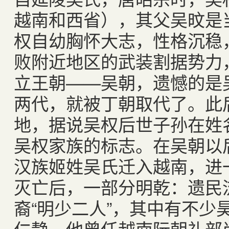
越南和西省），其父吴旼是
权自幼胸怀大志，性格沉稳
败附近地区的武装割据势力
立王朝——吴朝，遗憾的是
两代，就被丁朝取代了。此
地，据说吴权后世子孙在姓名
吴权家族的标志。在吴朝以
汉族姬姓吴氏迁入越南，进
灭亡后，一部分明乾：遗民
裔“明少二人”，其中有不少
仁静，他曾任越南阮朝礼部