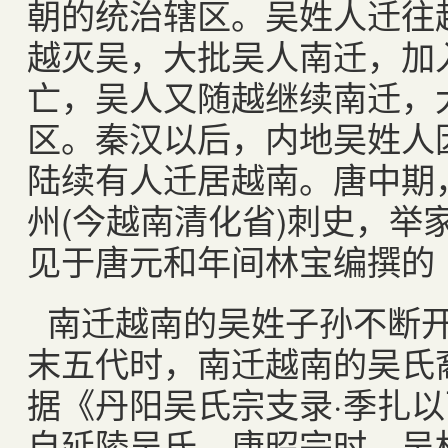
朝的统治辖区。吴姓人迁往
越灭吴，大批吴人南迁，加
亡，吴人又随越继续南迁，
区。秦汉以后，内地吴姓人
陆续有人迁居越南。唐中期
州
(
今越南清化省
)
刺史，举
见于唐元和年间林宝编撰的
南迁越南的吴姓子孙不断
末五代时，南迁越南的吴氏
据《丹阳吴氏宗支录·季扎
自延陵吴氏，唐昭宗时，吴