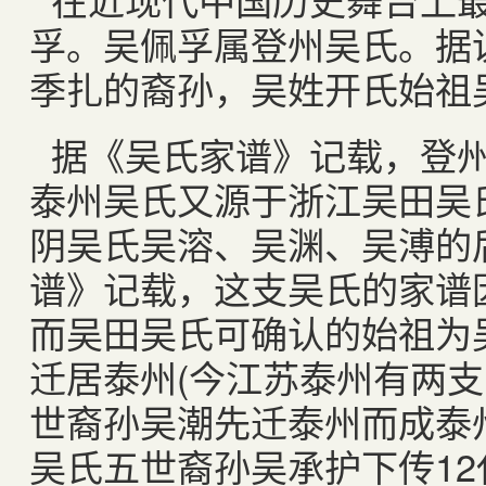
孚。吴佩孚属登州吴氏。据
季扎的裔孙，吴姓开氏始祖
据《吴氏家谱》记载，登
泰州吴氏又源于浙江吴田吴
阴吴氏吴溶、吴渊、吴溥的
谱》记载，这支吴氏的家谱
而吴田吴氏可确认的始祖为
迁居泰州
(
今江苏泰州有两支
世裔孙吴潮先迁泰州而成泰
吴氏五世裔孙吴承护下传
12