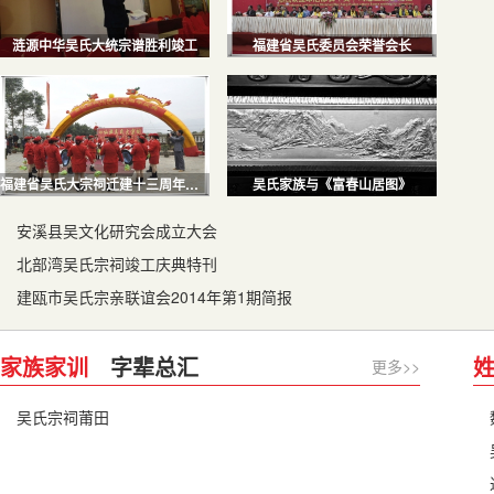
涟源中华吴氏大统宗谱胜利竣工
福建省吴氏委员会荣誉会长
福建省吴氏大宗祠迁建十三周年庆典活动
吴氏家族与《富春山居图》
安溪县吴文化研究会成立大会
北部湾吴氏宗祠竣工庆典特刊
建瓯市吴氏宗亲联谊会2014年第1期简报
家族家训
字辈总汇
更多>>
吴氏宗祠莆田