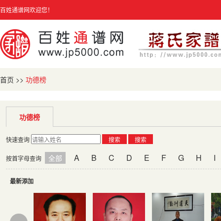
百姓通谱网欢迎您！
首页
>>
功德榜
功德榜
快速查询
搜索
搜索
A
B
C
D
E
F
G
H
I
全部
按首字母查询
最新添加