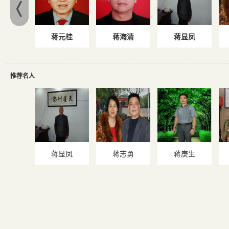
蒋元桂
蒋海清
蒋显凤
推荐名人
蒋显凤
蒋志勇
蒋庚生