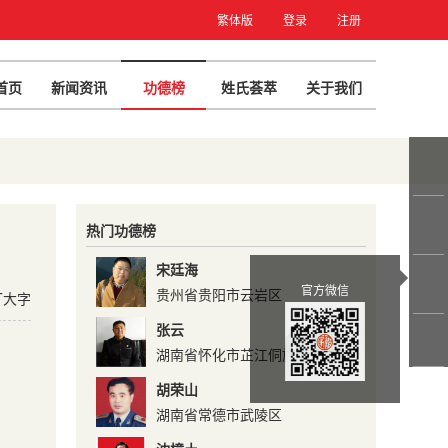
繁体版
登录
注册
首页
新闻资讯
功德榜
姓氏荟萃
关于我们
热门功德榜
宋廷海
官方微信
贵州省贵阳市云岩区
T大字
张云
湖南省怀化市芷江侗族自治县芷
江镇南街居委 ...
胡荣山
湖南省常德市武陵区