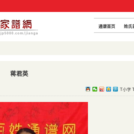
通谱首页
姓氏
蒋君英
T小字