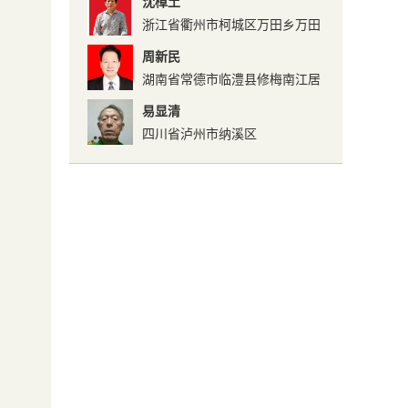
沈樟土
浙江省衢州市柯城区万田乡万田
村
周新民
湖南省常德市临澧县修梅南江居
委会
易显清
四川省泸州市纳溪区