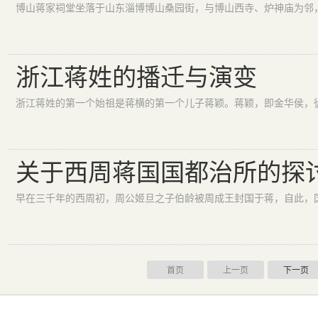
浙江蒋姓的播迁与演变
关于西周蒋国国都治所的探讨-