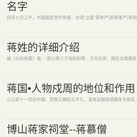
名字
蒋姓的详细介绍
蒋国•人物戍周的地位和作用
博山蒋家祠堂--蒋慕僧