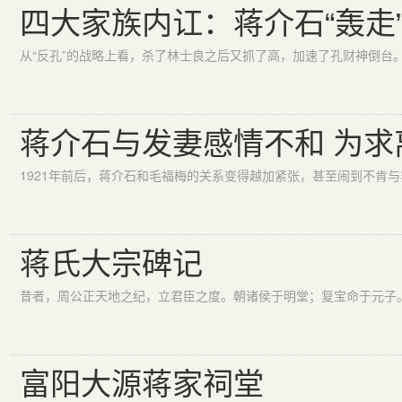
四大家族内讧：蒋介石“轰走
蒋介石与发妻感情不和 为求
蒋氏大宗碑记
富阳大源蒋家祠堂