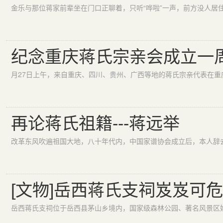
纪念重庆蒋氏宗亲会成立一
再论蒋氏祖籍---蒋远举
[文物]岳西蒋氏支祠岌岌可