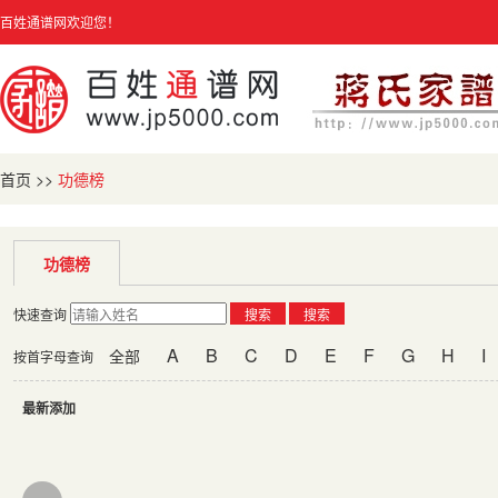
百姓通谱网欢迎您！
首页
>>
功德榜
功德榜
快速查询
搜索
搜索
A
B
C
D
E
F
G
H
I
全部
按首字母查询
最新添加