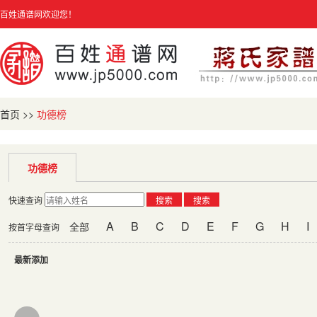
百姓通谱网欢迎您！
首页
>>
功德榜
功德榜
快速查询
搜索
搜索
A
B
C
D
E
F
G
H
I
全部
按首字母查询
最新添加