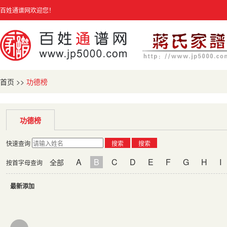
百姓通谱网欢迎您！
首页
>>
功德榜
功德榜
快速查询
搜索
搜索
A
B
C
D
E
F
G
H
I
全部
按首字母查询
最新添加