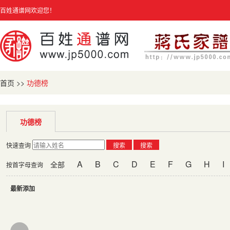
百姓通谱网欢迎您！
首页
>>
功德榜
功德榜
快速查询
搜索
搜索
A
B
C
D
E
F
G
H
I
全部
按首字母查询
最新添加