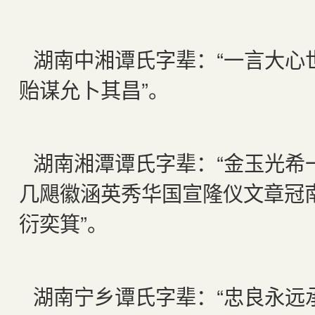
湖南中湘谭氏字辈：“一言大心
贻谋允卜其昌”。
湖南湘潭谭氏字辈：“金玉光希
几飓徽涵英秀华国宣隆仪文章冠
衍奕箕”。
湖南宁乡谭氏字辈：“忠良永远