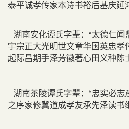
泰平诚孝传家本诗书裕后基庆延
湖南安化谭氏字辈：“太德仁闻
宇宗正大光明世文章华国英忠孝
起际昌期手泽芳徽著心田义种陈
湖南茶陵谭氏字辈：“忠实必志彦
之序家修冀道成孝友承先泽读书