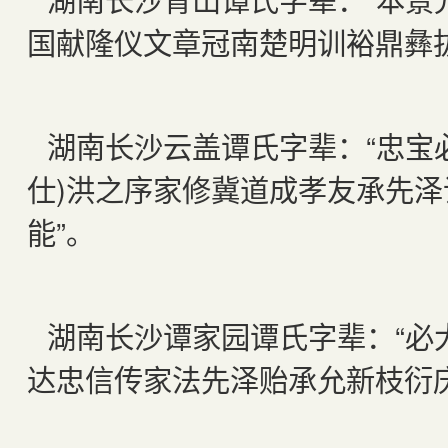
国献隆仪文章冠南楚明训裕鼎彝
湖南长沙云盖谭氏字辈：“忠宝必
仕)洪之序家修冀道成孝友承先
能”。
湖南长沙谭家园谭氏字辈：“必
达忠信传家法先泽贻承允新枝衍