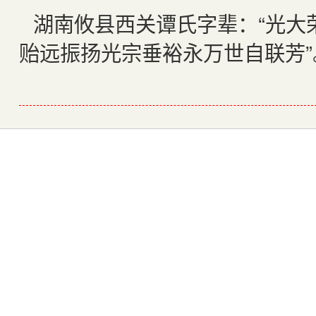
湖南攸县西关谭氏字辈：“光大
贻远振扬光宗垂裕永万世自联芳”