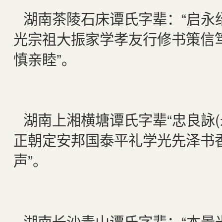
湖南茶陵石床谭氏字辈：“启永
光宗祖大振家学孝友行修书策信
慎亲睦”。
湖南上湘横塘谭氏字辈“忠良詠(永
正朝定安邦国泰平礼学光先泽书
声”。
湖南长沙青山谭氏字辈：“本景