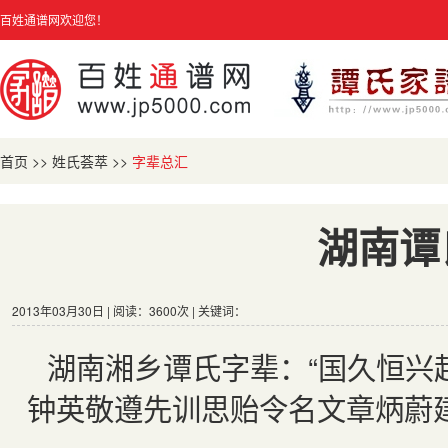
百姓通谱网欢迎您！
首页
>>
姓氏荟萃
>>
字辈总汇
湖南谭
2013年03月30日 | 阅读：3600次 | 关键词：
湖南湘乡谭氏字辈：“国久恒兴
钟英敬遵先训思贻令名文章炳蔚