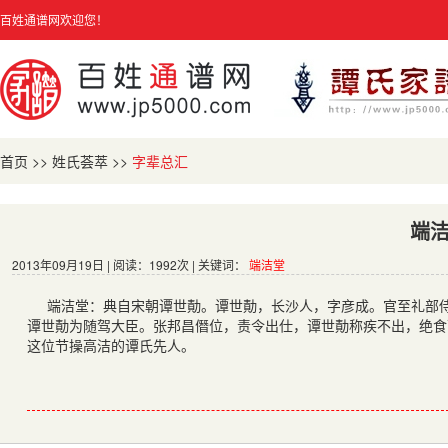
百姓通谱网欢迎您！
首页
>>
姓氏荟萃
>>
字辈总汇
端
2013年09月19日 | 阅读：1992次 | 关键词：
端洁堂
端洁堂：典自宋朝谭世勣。谭世勣，长沙人，字彦成。官至礼部侍郎
谭世勣为随驾大臣。张邦昌僭位，责令出仕，谭世勣称疾不出，绝食
这位节操高洁的谭氏先人。