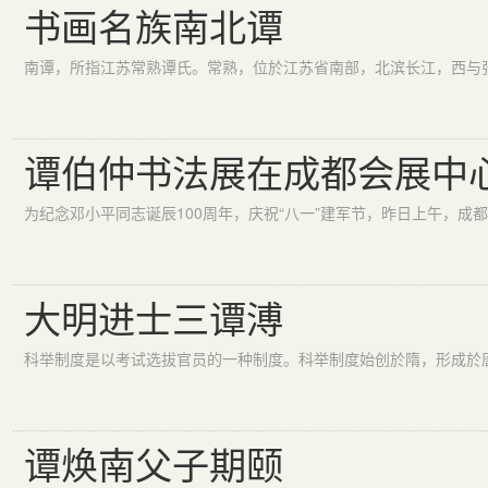
书画名族南北谭
谭伯仲书法展在成都会展中
大明进士三谭溥
谭焕南父子期颐