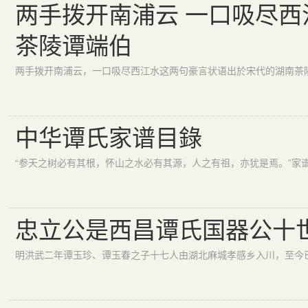
两手拨开南浦云 一口吸尽西
茶陵谭端伯
中华谭氏家谱目錄
忠立公是西昌谭氏国器公十