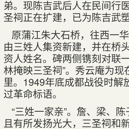
弟。现陈吉武后人在民间行
圣祠正在扩建，已为陈吉武
原蒲江朱大石桥，往西一华
由三姓人集资新建，并在桥
资人姓名。碑两侧镌刻对联一
林掩映三圣祠”。秀云庵为现
里。1949年底成都战役时
过革命标语。
“三姓一家亲”。詹、梁、
且有所发扬光大，三圣祠和