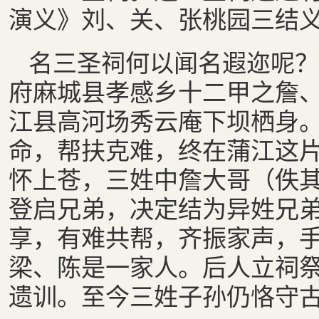
演义》刘、关、张桃园三结
名三圣祠何以闻名遐迩呢？
府麻城县孝感乡十二甲之詹
江县高河场秀云庵下坝栖身
命，帮扶克难，终在蒲江这
怀上苍，三姓中詹大哥（佚
登启兄弟，决定结为异姓兄弟
享，有难共帮，齐振家声，手
梁、陈是一家人。后人立祠
遗训。至今三姓子孙仍恪守