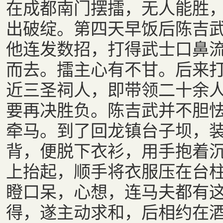
在成都南门摆擂，无人能胜
出破绽。第四天早饭后陈吉
他连发数招，打得武士口鼻
而去。擂主心有不甘。后来
近三圣祠人，即带领二十余
要再决胜负。陈吉武并不胆
牵马。到了回龙镇台子坝，
背，便脱下衣衫，用手抱着
上抬起，顺手将衣服压在台
瞪口呆，心想，连马夫都有
得，遂主动求和，后相约在