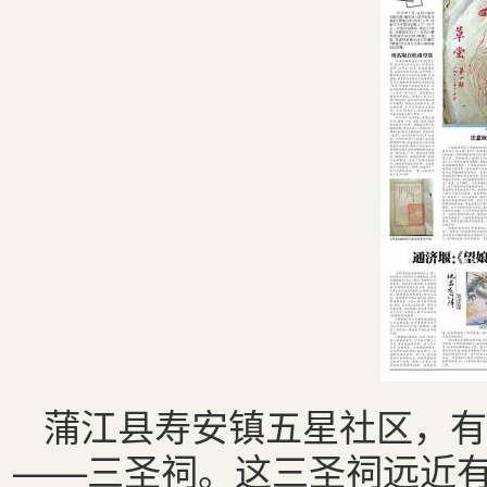
蒲江县寿安镇五星社区，有
——三圣祠。这三圣祠远近