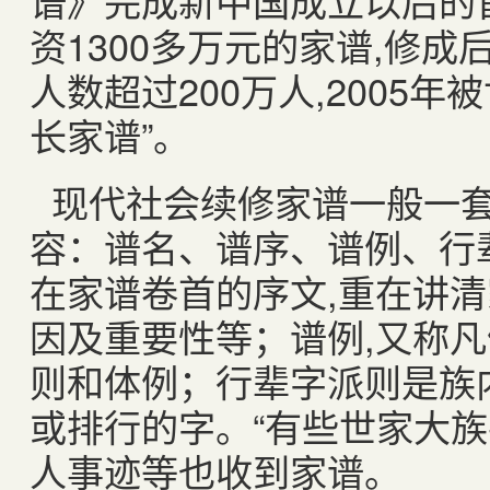
谱》完成新中国成立以后的
资
1300
多万元的家谱
,
修成
人数超过
200
万人
,2005
年被
长家谱”。
现代社会续修家谱一般一
容：谱名、谱序、谱例、行
在家谱卷首的序文
,
重在讲清
因及重要性等；谱例
,
又称凡
则和体例；行辈字派则是族
或排行的字。“有些世家大
人事迹等也收到家谱。