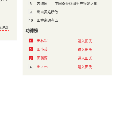
8
古缯国——中国桑蚕丝绸生产兴始之地
9
出自黄姓所改
10
田姓来源有五
管理部
功德榜
田林军
1
进入田氏
田小芸
2
进入田氏
田骐源
3
进入田氏
田可元
4
进入田氏