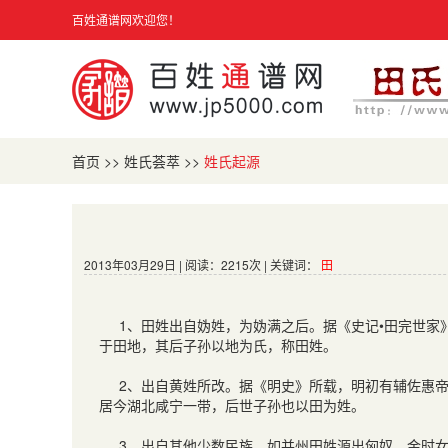
百姓通谱网欢迎您！
首页
>>
姓氏荟萃
>>
姓氏起源
2013年03月29日 | 阅读：2215次 | 关键词：
田
1
、田姓出自妫姓，为妫满之后。据《史记
•
田完世家
于田地，其后子孙以地为氏，称田姓。
2
、出自黄姓所改。据《明史》所载，明初有辅佐惠
居今湖北咸宁一带，后世子孙也以田为姓。
3
、出自其他少数民族。如并州田姓源出匈奴，金时