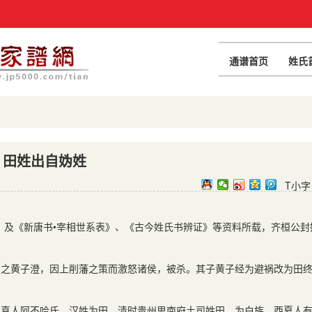
通谱首页
姓氏
田姓出自妫姓
T小字
》及《新唐书
•
宰相世系表》、《古今姓氏书辨证》等资料所载，齐桓公封
帝之黄子澄，因上削藩之策而激怒诸侯，被杀。其子黄子经为避祸改为田
女真人阿不哈氏，汉姓为田，清时贵州思南府土司姓田，为白族，西夏人