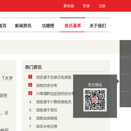
繁体版
登录
注册
首页
新闻资讯
功德榜
姓氏荟萃
关于我们
热门资讯
1
田氏源于白族汉化改姓
T大字
官方微信
2
田姓历史分布
3
川鄂湘黔边区田氏的分布
妫完
4
田姓源于少数民族姓氏
5
田姓源于官位
终，迁
6
田姓出自妫姓
7
田氏分布迁移
有姓田