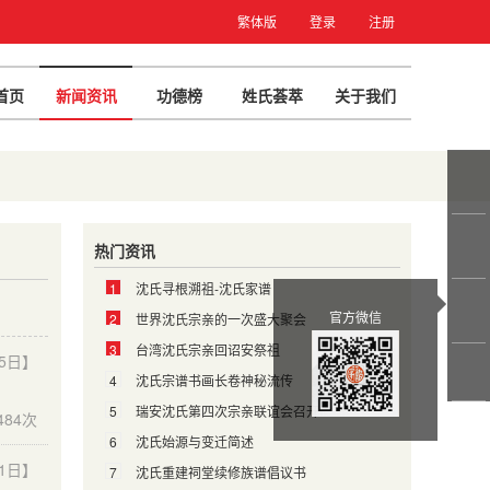
繁体版
登录
注册
首页
新闻资讯
功德榜
姓氏荟萃
关于我们
热门资讯
1
沈氏寻根溯祖-沈氏家谱
官方微信
2
世界沈氏宗亲的一次盛大聚会
3
台湾沈氏宗亲回诏安祭祖
15日】
4
沈氏宗谱书画长卷神秘流传
5
瑞安沈氏第四次宗亲联谊会召开
484次
6
沈氏始源与变迁简述
11日】
7
沈氏重建祠堂续修族谱倡议书