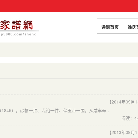
通谱首页
姓氏
【2014年09月
据光绪乙亥（1876）重修《沈氏宗谱》记载“道光乙巳年（1845），纱帽一顶、龙袍一件、伴玉带一围。从咸丰辛酉（1861）年兵燹时遗失，故今无考。手卷一轴志春收藏”。该沈氏宗谱书画长卷长17.4米，宽0.34米，宣纸质，绫边，书法16幅、画像16幅。
阅读：4
【2013年09月