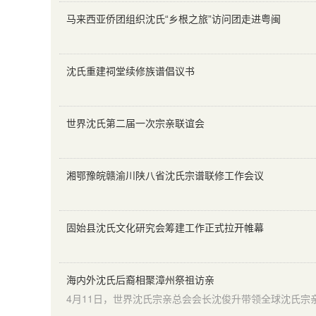
马来西亚侨团组织沈氏“乡根之旅”访问团走进粤闽
沈氏重建祠堂续修族谱倡议书
世界沈氏第二届一次宗亲联谊会
湘鄂豫皖赣渝川陕八省沈氏宗谱联修工作会议
固始县沈氏文化研究会筹建工作正式拉开帷幕
海内外沈氏后裔相聚漳州祭祖访亲