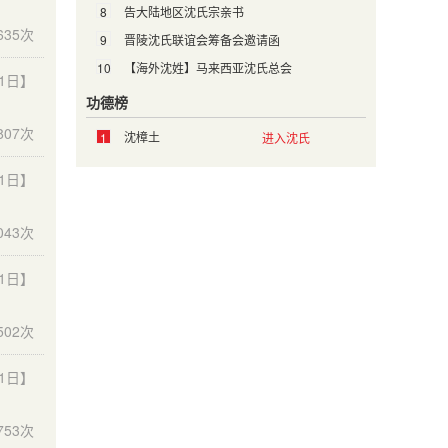
8
告大陆地区沈氏宗亲书
635次
9
晋陵沈氏联谊会筹备会邀请函
10
【海外沈姓】马来西亚沈氏总会
11日】
功德榜
807次
沈樟土
1
进入沈氏
11日】
043次
11日】
502次
11日】
753次