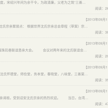
四言通用联 三善名世；四韵家声：上联典指宋朝时期的沈度，宋绍兴年间为余干令，为政清廉，父老为之筑“三善堂”(三善指田无废土、市无遗民、狱无宿系)。下联典指南朝宋国的沈约，首创“四声”之说。 四声作谱；三善名堂：上联典指南朝宋国的沈约。下联典指宋朝时期的沈度。
阅读：2
【2013年09月
全国各地沈氏宗亲沈氏宗亲理事会，沈氏文化研究会，各沈氏宗亲聚居点： 根据世界沈氏宗亲总会章程（草案）宗旨：联合世界各地沈氏宗亲，弘扬祖德，启迪后进；固本溯源，传承宗风；推动世界沈氏宗亲社群互助交流，维系血脉；沟通情感；团结合作；共谋发展。
阅读：3
【2013年09月
12月7日上午，沈氏联谊会在珠玑巷沈氏纪念馆召开第二届珠玑巷联谊恳亲大会。 会议对两年来的沈氏联谊会工作进行回顾，展望了下一阶段的工作。自2006年沈氏纪念馆在珠玑巷竣工并举行首届沈氏珠玑联谊恳亲大会后，沈氏后裔进一步完善了纪念馆的基本建设，初步建起了沈氏展览馆，加强了沈氏源流的探究和整理工作
阅读：2
【2013年09月
尊敬的晋陵沈氏宗亲： 经部份宗亲提议，兹由晋陵沈氏【沈氏怀德堂，师俭堂，务本堂，春晓堂，八咏堂，三善棠，金鹅堂，宝忠堂，声远堂，笃亲堂，九思堂，世除堂】部份宗亲开会商议，计划成立江苏晋陵沈氏宗亲联谊会，海纳广大族亲意见，诚邀您参加座谈。 具体会议议程安排如下：
阅读：3
【2013年09月
近日，台湾沈氏宗亲一行14人前来诏安县深桥镇仕江村恳亲谒祖，受到诏安沈氏宗亲的热烈欢迎。 当日，台湾沈氏宗亲先后祭祀了诏安沈氏一世、四世、观音山祖坟和仕江村祖庙，并参观了沈氏两座祖祠堂。恳亲团领队、台湾泰安宫管委会主任委员沈俊升在座谈会上说，台湾、诏安两地沈氏一脉相承，
阅读：4