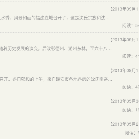
【2013年09月
2012年4月15-16日世界沈氏宗亲第一届第二次大会在山灵水秀、风景如画的福建连城召开了，这是沈氏宗族和沈氏宗亲们的大喜事。有来自世界各地，港、澳、台湾地区和部分省市各地沈氏宗亲42个代表队，共有1000多人参加活动。浙江瑞安沈氏宗亲联谊会86岁的沈夏淦先生，不远千里特地从山东淄博赶来参加，他深有感触的说：“我们都是同宗，同根，同血缘的，联谊活动将世界各地的沈氏宗亲凝聚在一起，沈氏宗族兴旺发达有
阅读：5
【2013年09月
沈氏始祖聃季公，系周文王第十三子，沈地在河南相州，随着历史发展的演变，后改彰德州、湖州东林，至六十八世祖“千一公”亲叔伯兄弟八人，在宋朝建炎年间为避兵灾之乱，除“千六公”留守湖州东林之祖，其七兄弟各择里徙，居于溧阳城南偃、宜兴城南伏岭郎埠镇常州城南黄土岸溧阳城西南渡桥新安城北橝木圩溧水之漆桥，分为八处定居，为千百年后分迁各地之子孙便于查寻宗祖之根源，兄弟八人于宋谱中编定 孝 悌 忠 信 礼 义 廉 耻 八字为号令，即大宗之源分为小宗之祖。
阅读：4
【2013年09月
瑞安沈氏宗亲第四次联谊会于本月18日在瑞安饭店会议室召开。冬日熙和的上午，来自瑞安市各地各房的沈氏宗亲和外地沈氏宗亲代表130多人相继来到会场，他们有从山东淄博、福建武夷、青田特地赶来参加会议的瑞安宗亲，有来自温州、平阳、苍南、泰顺的沈氏宗亲代表，大家在相隔两周年后又一次相聚在一起共叙亲情，气氛温馨和谐，共同祝愿沈氏宗族兴旺发达。
阅读：4
【2013年05月
阅读：1
【2013年05月
阅读：9