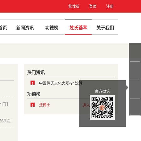
繁体版
登录
注册
首页
新闻资讯
功德榜
姓氏荟萃
关于我们
热门资讯
1
中国姓氏文化大观-91沈姓
官方微信
功德榜
14日】
沈樟土
1
进入沈氏
769次