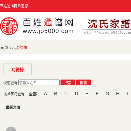
百姓通谱网欢迎您！
首页
>>
功德榜
功德榜
快速查询
搜索
搜索
A
B
C
D
E
F
G
H
I
全部
按首字母查询
最新添加