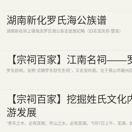
湖南新化罗氏海公族谱
湖南新化圳上镇海龙罗氏海公各支徙居纪略（旧名宝庆府·楚良）
【宗祠百家】江南名祠——
罗东舒祠，全称“贞静罗东舒先生祠”，又名宝纶阁。位于黄山市徽州
【宗祠百家】挖掘姓氏文化
游发展