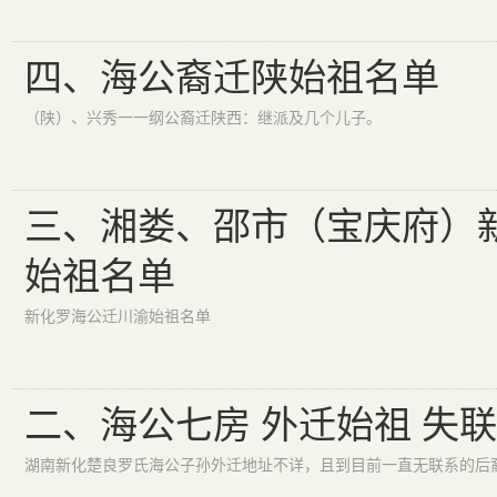
四、海公裔迁陕始祖名单
（陕）、兴秀一一纲公裔迁陕西：继派及几个儿子。
三、湘娄、邵市（宝庆府）
始祖名单
新化罗海公迁川渝始祖名单
二、海公七房 外迁始祖 失联