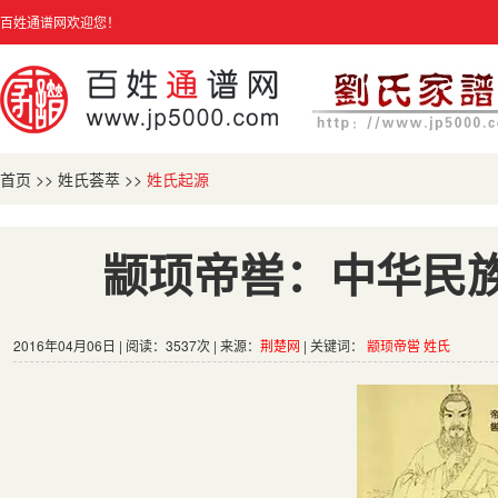
百姓通谱网欢迎您！
首页
>>
姓氏荟萃
>>
姓氏起源
颛顼帝喾：中华民
2016年04月06日 | 阅读：3537次 | 来源：
荆楚网
| 关键词：
颛顼帝喾
姓氏