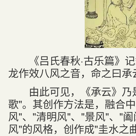
《吕氏春秋·古乐篇》记载
龙作效八风之音，命之曰承
由此可见，《承云》乃是
歌"。其创作方法是，融合中
风"、"清明风"、"景风"、"
风"的风格，创作成"圭水之曲