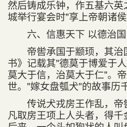
然后铸成乐钟，作五基六英
城举行宴会时"享上帝朝诸侯
六、信惠天下 以德治国
帝喾承国于颛顼，其治国
书》记载其"德莫于博爱于
莫大于信，治莫大于仁"。
世。"嫁女盘瓠犬"的故事历
传说犬戎房王作乱，帝喾
凡取房王项上人头者，得千
后来，一个头如狗状的人叫