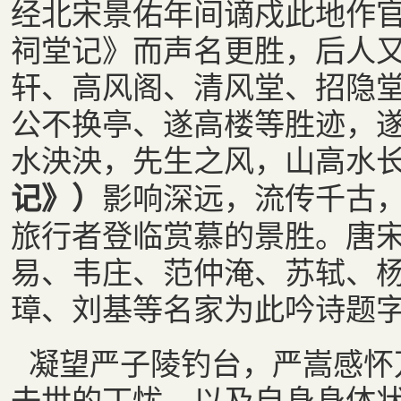
经北宋景佑年间谪戍此地作
祠堂记》而声名更胜，后人
轩、高风阁、清风堂、招隐
公不换亭、遂高楼等胜迹，遂
水泱泱，先生之风，山高水长
影响深远，流传千古
记》）
旅行者登临赏慕的景胜。唐
易、韦庄、范仲淹、苏轼、
璋、刘基等名家为此吟诗题
凝望严子陵钓台，严嵩感怀
去世的丁忧，以及自身身体