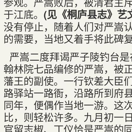
参观。严嵩败后，被清君主斥
于江底。
(见《桐庐县志》艺
没有停止，随着人们对严嵩
的需要，当地又着手将此碑
严嵩二度拜谒严子陵钓台是在
翰林院七品编修的严嵩，被
藩王的副使。一行钦差大臣
路驿站一路衙，沿路所到府
同年，便偶作当地一游。这
比，则轻松许多。九月初一
官留志椒、丁仪恰是严嵩的