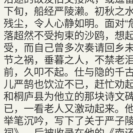
下旬，船经严陵濑。初秋之
残尘，令人心静如明。面对“危
落超然不受拘束的沙鸥，想
受，而自己曾多次奏请回乡
节之祸，垂暮之人，不禁老
前，久叩不起。仕与隐的千
儿严鹄也饮泣不已，赶忙劝
和桐庐县为他立的那块诗文
已，一看老人又激动起来。
举笔沉吟，写下了关于严子
祠》，后被收录在他的《南