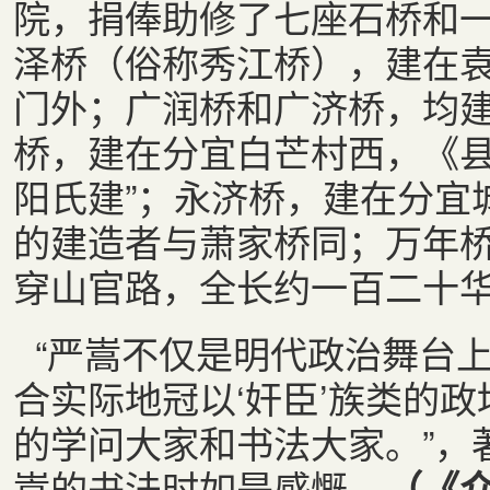
院，捐俸助修了七座石桥和
泽桥（俗称秀江桥），建在
门外；广润桥和广济桥，均
桥，建在分宜白芒村西，《县
阳氏建”；永济桥，建在分宜
的建造者与萧家桥同；万年
穿山官路，全长约一百二十
“严嵩不仅是明代政治舞台
合实际地冠以‘奸臣’族类的
的学问大家和书法大家。”，
嵩的书法时如是感慨。
（《众