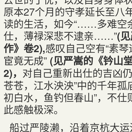
原本27个月的守孝延长至八
读的生活，如今“……多难空
仕，薄禄深悲不逮亲……”
(
感叹自己空有“素琴
作》卷2),
宦竟无成”
(见严嵩的《钤山
对自己重新出仕的吉凶仍
2)，
苍苍，江水泱泱”中的千年孤
初白水，鱼钓但春山”，不仕
此感触极深。
船过严陵濑，沿着京杭大运