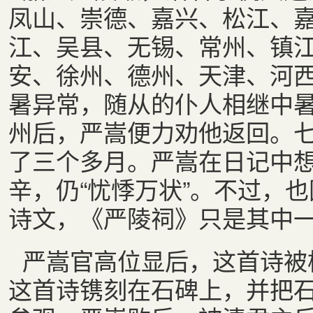
凤山、崇德、嘉兴、松江、
江、吴县、无锡、常州、镇
安、徐州、德州、天津、河
暑异常，随从的仆人相继中
州后，严嵩便力劝他返回。
了三个多月。严嵩在日记中
辛，仍“忧悸万状”。不过，
诗文，《严陵祠》只是其中
严嵩官高位显后，这首诗被
这首诗镌刻在石碑上，并把