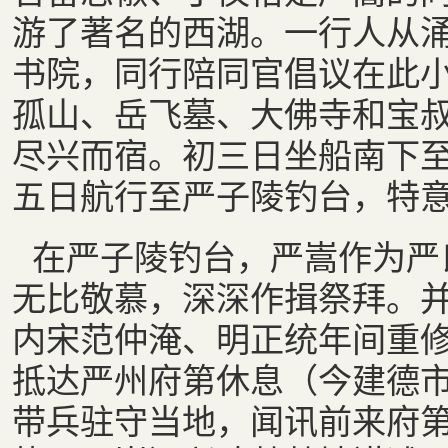
游了著名的西湖。一行人从
书院，同行陪同官倡议在此
孤山、岳飞墓、大佛寺和宝
尽兴而宿。初三日坐船南下
五日航行至严子陵钓台，特
在严子陵钓台，严嵩作为严
无比敬慕，深深作揖祭拜。
内宋范仲淹、明正统年间重修
抵达严州府第休息（今建德
带兵驻守当地，闻讯前来府