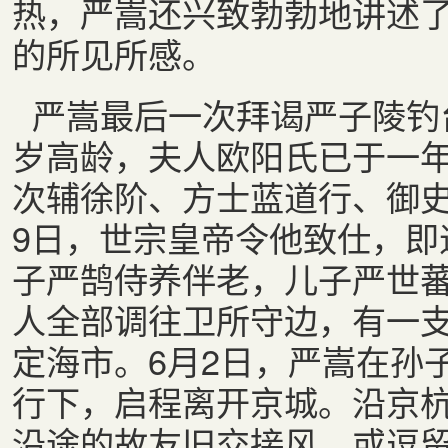
热，严嵩还兴致勃勃地讲述
的所见所感。
严嵩最后一次拜谒严子陵钓台
岁高龄，夫人欧阳氏已于一
次辅徐阶、方士蓝道行、御史
9日，世宗皇帝令他致仕，即
子严鹄侍养伴老，儿子严世蕃
人全部调往卫所守边，有一
定海市。6月2日，严嵩在孙
行下，启程离开京城。沿京
沿途的故友旧交接风，或逗留