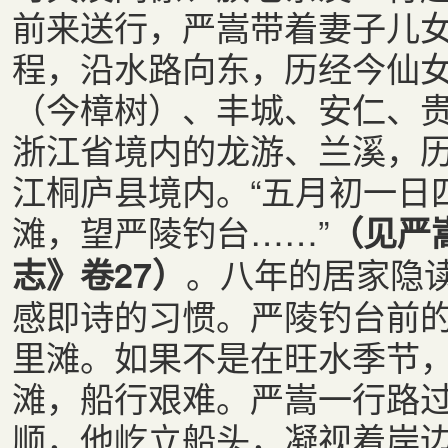
前来送行，严嵩带着妻子儿
程，沿水路向东，历经今仙
（今樟树）、丰城、安仁、
浙江省境内的龙游、兰溪，
江桐庐县境内。“五月初一日
滩，望严陵钓台……”
（见严
。八年的居家隐
志》卷27）
感即诗的习惯。严陵钓台前
里滩。如果不是在旺水季节
滩，船行艰难。严嵩一行路
顺，他屹立船头，凝视着岸