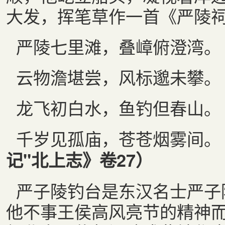
大发，挥笔草作一首《严陵
严陵七里滩，叠嶂俯澄湾。
云物澹堪尝，风标邈未攀。
龙飞初白水，鱼钓但春山。
千岁见孤庙，苍苍烟雾间。
记"北上志》卷27）
严子陵钓台是东汉名士严子
他不事王侯高风亮节的精神