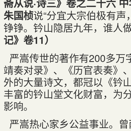
斋从说·诗三》卷之二十六
中
说“分宜大宗伯极有声
朱国桢
铮铮。钤山隐居九年，谁人做
记》卷11）
严嵩传世的著作有200多
靖奏对录》、《历官表奏》
外的大量诗文，都冠以《钤
丰富的钤山堂文化财富，为
影响。
严嵩热心家乡公益事业。曾