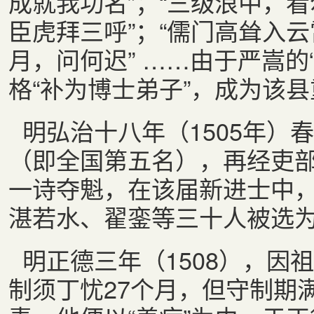
成就我功名”；“三级浪中，
臣虎拜三呼”；“儒门高耸入
月，问何迟” ……由于严嵩的
格“补为博士弟子”，成为该
明弘治十八年（1505年）
（即全国第五名），再经吏
一诗夺魁，在该届新进士中
湛若水、翟銮等三十人被选
明正德三年（1508），因
制须丁忧27个月，但守制期