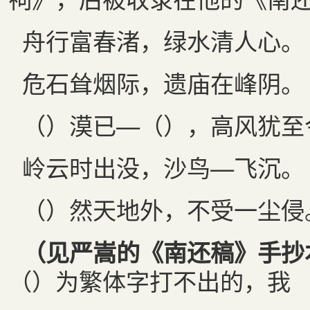
舟行富春渚，绿水清人心。
危石耸烟际，遗庙在峰阴。
（）漠已—（），高风犹至
岭云时出没，沙鸟—飞沉。
（）然天地外，不受一尘侵
（见严嵩的《南还稿》手抄
（）为繁体字打不出的，我