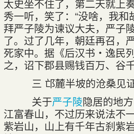
太史坐不住了，第二天就上奏
秀一听，笑了：“没啥，我和
拜严子陵为谏议大夫，严子
了。过了几年，朝廷再召，严
死家中。据《后汉书・逸民列
之，诏下郡县赐钱百万、谷千
三 邙麓半坡的沧桑见
关于
严子陵
隐居的地方
江富春山，不过历来说法不
紫岩山，山上有千年古刹紫