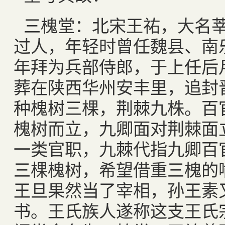
三槐堂：北宋王祐，大名
过人，年轻时曾任魏县、南
年拜为兵部侍郎，于上任后
葬在陕西华州安丰里，追封
种槐树三棵，荆棘九株。百
槐树而立，九卿面对荆棘面
一类官职，九棘代指九卿百
三棵槐树，希望借重三槐的
王旦果然当了宰相，孙王素
书。王氏族人遂称这支王氏