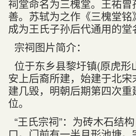
祠堂命名为三槐堂。王祐曾
善。苏轼为之作《三槐堂铭
成为王氏子孙后代通用的堂
宗祠图片简介：
位于东乡县黎圩镇(原虎形
安上后裔所建，始建于北宋
建几毁，明朝后期第四次重
位。
“王氏宗祠”：为砖木石结
口。门前有一半月形池塘。