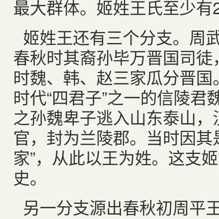
最大群体。姬姓王氏至少有2
姬姓王还有三个分支。周
春秋时其裔孙毕万晋国司徒
时魏、韩、赵三家瓜分晋国
时代“四君子”之一的信陵君
之孙魏卑子逃入山东泰山，
官，封为兰陵郡。当时因其
家”，从此以王为姓。这支姬
史。
另一分支源出春秋初周平王