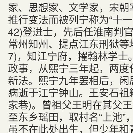
家、思想家、文学家，宋朝
推行变法而被列宁称为“十一
42)登进士，先后任淮南判
常州知州、提点江东刑狱等地
7)，知江宁府，擢翰林学士。
政事，从熙宁三年起，两度
新法。熙宁九年罢相后，闲居
病逝于江宁钟山。王安石祖
家巷)。曾祖父王明在其父
至东乡瑶田，取村名“上池”
虽不在此处出生，但少年和