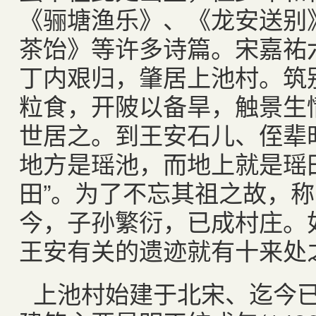
《骊塘渔乐》、《龙安送别
茶饴》等许多诗篇。宋嘉祐六
丁内艰归，肇居上池村。筑
粒食，开陂以备旱，触景生
世居之。到王安石儿、侄辈
地方是瑶池，而地上就是瑶田
田”。为了不忘其祖之故，称
今，子孙繁衍，已成村庄。
王安有关的遗迹就有十来处
上池村始建于北宋、迄今