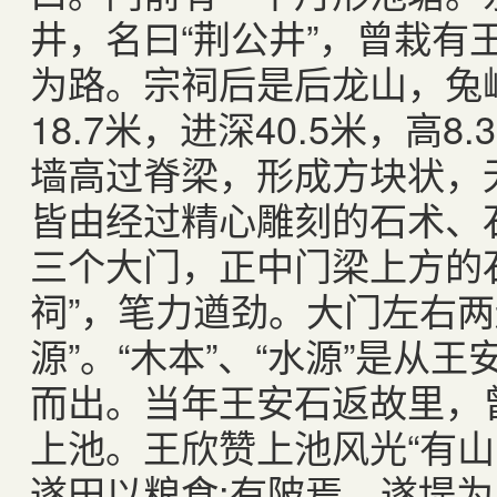
井，名曰“荆公井”，曾栽有
为路。宗祠后是后龙山，兔
18.7米，进深40.5米，高
墙高过脊梁，形成方块状，
皆由经过精心雕刻的石术、
三个大门，正中门梁上方的
祠”，笔力遒劲。大门左右两
源”。“木本”、“水源”是从
而出。当年王安石返故里，
上池。王欣赞上池风光“有山
遂田以粮食;有陂焉，遂堤为