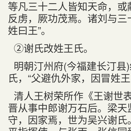
等凡三十二人皆知天命，或
反虏，厥功茂焉。诸刘与三
姓曰王”。
②谢氏改姓王氏。
明朝汀州府
(
今福建长汀县
)
氏，“父避仇外家，因冒姓王
清人王树荣所作《王谢世表
晋从事中郎谢万石后。梁天
守，因家焉，世为吴兴谢氏