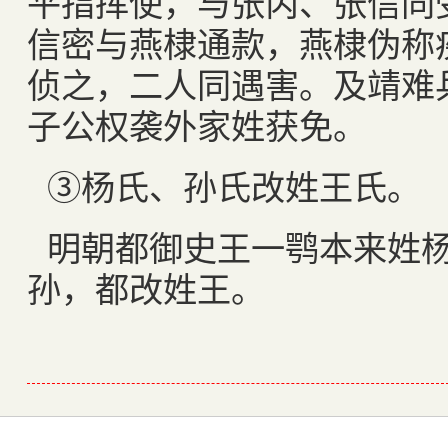
平指挥使，与张丙、张信同
信密与燕棣通款，燕棣伪称
侦之，二人同遇害。及靖难
子公权袭外家姓获免。
③杨氏、孙氏改姓王氏。
明朝都御史王一鹗本来姓
孙，都改姓王。