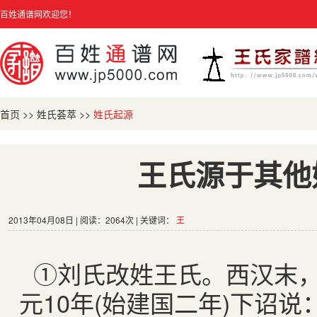
百姓通谱网欢迎您！
首页
>>
姓氏荟萃
>>
姓氏起源
王氏源于其他
2013年04月08日 | 阅读：2064次 | 关键词：
王
①刘氏改姓王氏。西汉末
元
10
年
(
始建国二年
)
下诏说