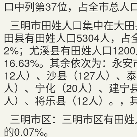
口中列第
37
位，占全市总人
三明市田姓人口集中在大田
田县有田姓人口
5304
人，占
2%
；尤溪县有田姓人口
1200
16.63%
。其余依次为：永安
12
人）、沙县（
127
人）、泰
人）、宁化（
20
人）、建宁
人）、将乐县（
12
人）。，
三明市区：三明市区有田姓
的
0.07%
。