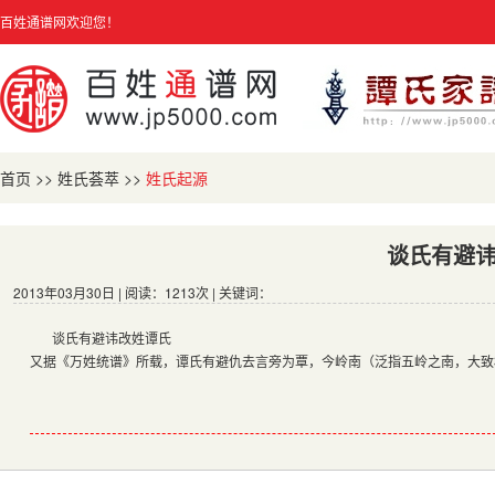
百姓通谱网欢迎您！
首页
>>
姓氏荟萃
>>
姓氏起源
谈氏有避
2013年03月30日 | 阅读：1213次 | 关键词：
谈氏有避讳改姓谭氏
又据《万姓统谱》所载，谭氏有避仇去言旁为覃，今岭南（泛指五岭之南，大致