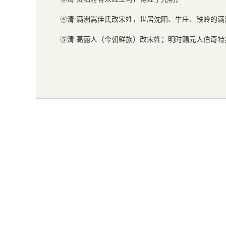
④清·满洲嵩佳氏改宋姓，世居沈阳、牛庄、铁岭的满
⑤清·高丽人（今朝鲜族）改宋姓；明时赐元人伯奇特