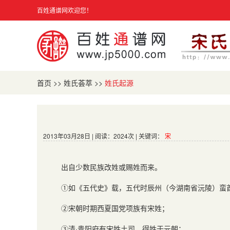
百姓通谱网欢迎您！
首页
>>
姓氏荟萃
>>
姓氏起源
2013年03月28日 | 阅读：2024次 | 关键词：
宋
出自少数民族改姓或赐姓而来。
①如《五代史》载，五代时辰州（今湖南省沅陵）蛮
②宋朝时期西夏国党项族有宋姓；
③清·贵阳府有宋姓土司，得姓于元朝；