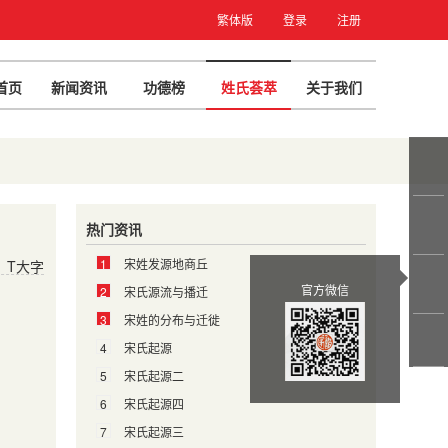
繁体版
登录
注册
首页
新闻资讯
功德榜
姓氏荟萃
关于我们
热门资讯
1
宋姓发源地商丘
T大字
官方微信
2
宋氏源流与播迁
3
宋姓的分布与迁徙
4
宋氏起源
5
宋氏起源二
6
宋氏起源四
7
宋氏起源三