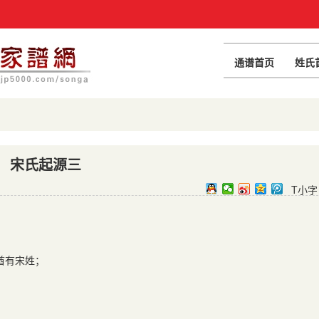
通谱首页
姓氏
宋氏起源三
T小字
酋有宋姓；