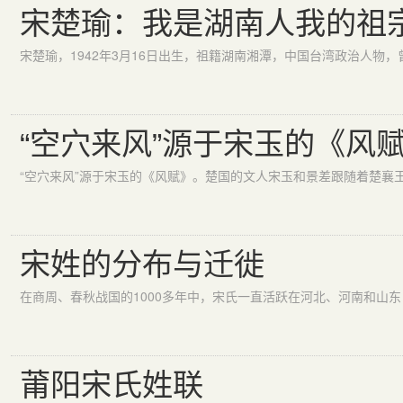
宋楚瑜：我是湖南人我的祖
“空穴来风”源于宋玉的《风
“空穴来风”源于宋玉的《风赋》。楚国的文人宋玉和景差跟随着楚襄
宋姓的分布与迁徙
莆阳宋氏姓联