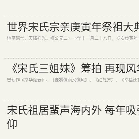
世界宋氏宗亲庚寅年祭祖大
《宋氏三姐妹》筹拍 再现风
宋氏祖居蜚声海内外 每年吸
仰