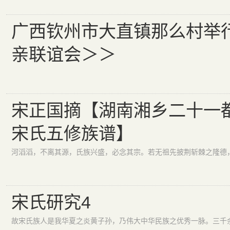
广西钦州市大直镇那么村举
亲联谊会＞＞
宋正国摘【湖南湘乡二十一
宋氏五修族谱】
宋氏研究4