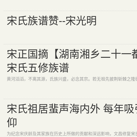
宋氏族谱赞--宋光明
宋正国摘【湖南湘乡二十一
宋氏五修族谱
宋氏祖居蜚声海内外 每年吸
仰