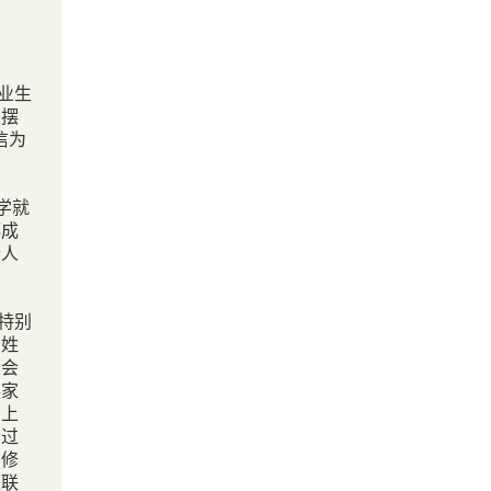
业生
望摆
信为
学就
都成
老人
特别
百姓
大会
挨家
约上
听过
的修
互联