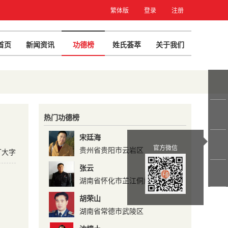
繁体版
登录
注册
首页
新闻资讯
功德榜
姓氏荟萃
关于我们
热门功德榜
宋廷海
官方微信
贵州省贵阳市云岩区
T大字
张云
湖南省怀化市芷江侗族自治县芷
江镇南街居委 ...
胡荣山
湖南省常德市武陵区