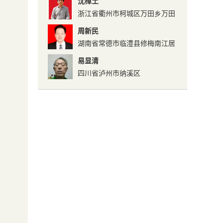
沈樟土
浙江省衢州市柯城区万田乡万田
村
周新民
湖南省常德市临澧县修梅南江居
委会
易显清
四川省泸州市纳溪区