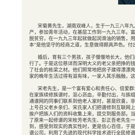
宋菊黄先生，湖南双峰人，生于一九三八年九
产，参加青年活动，在基层工作到一九九三年。
脱贫穷，在一九九三年起就做起润滑油的销售，用
本”是他坚守的经商之道，生意做得颇具声色。付
婚后，育有三个男孩，孩子慢慢地长大，他们
行了。于是这位慈详而深明大义的老父亲把挣的
了社会的栋梁之材。他们照常地把房子建得漂漂
家的晚年生活过得有滋有味，一家人其乐融融，
宋老先生，是一个富有爱心和责任心、倍爱群
在家族续修族谱时，沤心沥血，辛勤付出，与族
通谱网的同事们联系到他老人家时，甚是欣喜，
上号召父老乡亲们、宋氏家人们把谱修到互联网
挨户把族人们的资料收集上来，提交到服务部。
了原来一起修谱的宋枚芳老先生、彭正吾老先生
到，感受到现实的真实性时，更是信心百倍，于
谱公司，利用了先进的现代科学技术进行全民修