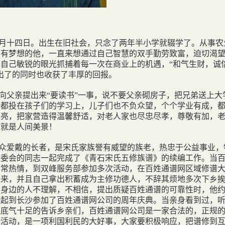
月十四日。出生在旧社会，只念了两年半小学就辍学了。从事农
富有梦想的他，一直来想通过自己智慧的双手勤劳致富，迫切渴
自己敏锐的眼光抓捕着每一次在商业上的机遇，“和气生财，诚
出了的同时也收获了丰厚的回报。
向父亲提出来“要读书”一事，说不要父亲砌房子，把兄弟送上大
钱都投在孩子们的学习上，儿子们也不负众望，个个学业有成，
亮亮，把家营造得温馨舒适，对老人家也尽忠尽孝，尊敬有加，
这就是人间美景！
众爱戴的长者，是宋氏家族誉有威望的族老，热忠于公益事业，
组委会的同志一起完成了《青石宋氏五修族谱》的续编工作。当
非常热情，到双峰服务部参加多次活动，在百姓通谱网区域修谱
上来，并且自己拿出积蓄成为主修功德人，不辞其烦地多次下乡
当身边的人不理解，不相信，提出质疑百姓通谱的可靠性时，他
一起到长沙参加了百姓通谱网公司的周年庆典。当亲身看到过，
是底气十足的告诉乡亲们，百姓通谱网公司是一家合法的，正规
谱活动，是一项利国利民的大好事，大家要积极响应，把谱修到