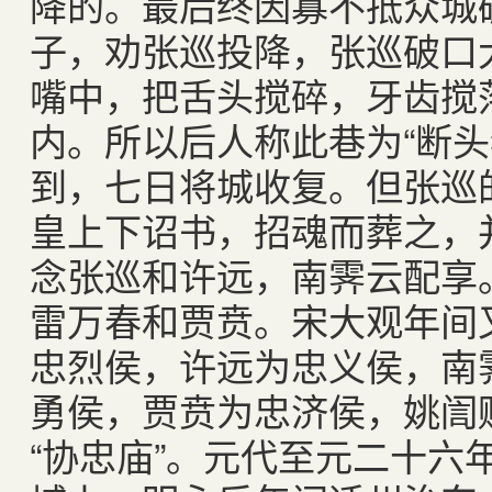
降的。最后终因寡不抵众城
子，劝张巡投降，张巡破口
嘴中，把舌头搅碎，牙齿搅
内。所以后人称此巷为“断头
到，七日将城收复。但张巡
皇上下诏书，招魂而葬之，
念张巡和许远，南霁云配享
雷万春和贾贲。宋大观年间
忠烈侯，许远为忠义侯，南
勇侯，贾贲为忠济侯，姚訚赐
“协忠庙”。元代至元二十六