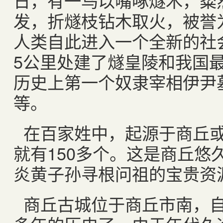
日，有一鸟以嘴啄燧木，粲
发，折燧枝钻木取火，被誉
人类自此进入一个全新的社
5公里处建了燧皇陵和我国最
历史上第一个奴隶宰相伊尹
等。
在百家姓中，起源于商丘
就有150多个。这是商丘悠
炎黄子孙寻根问祖的宝贵资
商丘古城位于商丘市南，