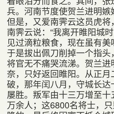
着眼泪分而食之。其间，张
兵。河南节度使贺兰进明嫉
但是，又爱南霁云这员虎将
南霁云说：“我离开睢阳城
见过滴粒粮食，现在虽有美
于是拔出佩刀削掉一个指头，
将官无不痛哭流涕。贺兰进
奈，只好返回睢阳。从正月
破，那年闰八月，守城长达
屡胜。叛军由十三万增至十
万余人；这6800名将士，