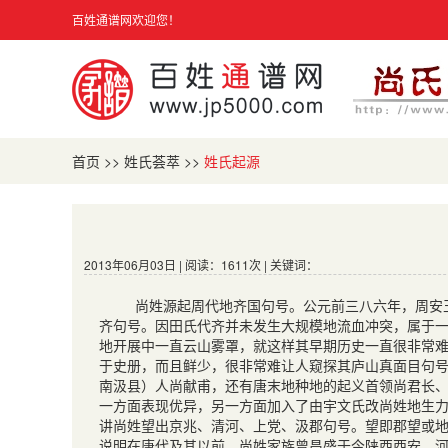
百姓通谱网欢迎您！
首页
>>
姓氏荟萃
>>
姓氏起源
2013年06月03日 | 阅读：1611次 | 关键词：
尚姓源起周代地齐国句号。公元前三八六年，周安王
齐句号。因田氏代齐并未发生大规模地流血冲突，属于
地开展中一直云山雾罩，就这样其早期历史一直很非常
于史册，而且鲜少，很非常难让人窥探其庐山真面目句
南汲县）人尚献甫，还有唐末地种地的起义首领尚君长
一方面表现优异，另一方面加入了由宇文氏改尚姓地生
讲尚姓望出京兆、清河、上党、汲郡句号。望即郡望或
说明在唐代及其以前，尚姓家族曾昌盛于今陕西西安、