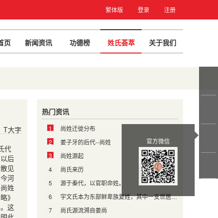
繁体版
登录
注册
首页
新闻资讯
功德榜
姓氏荟萃
关于我们
热门资讯
1
尚姓迁徙分布
T大字
官方微信
2
姜子牙的后代--尚姓
氏代
3
尚姓源起
在以后
姓散见
4
尚氏来历
（今河
5
源于秦代，以官职命姓。
，尚姓
考略》
6
宇文氏本为东部鲜卑族复姓，其中一支世居松漠。
号。这
7
尚氏源流溯自姜尚
说明此