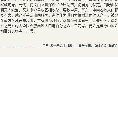
姓家族句号。元代，尚文由祁州深泽（今属湖南）徙居河北保定，尚野由
推翻元人统治，又为争夺皇权互相攻杀，导致中原、华东、中南各地人口
波及不大，就这样乎从山西移民，尚姓作为洪洞大槐树迁民姓氏之一，被
始在南方各地开展起来，并有渡海赴台，远播海外者句号。就像如今，尚
三省之尚姓约占全国汉族尚姓人口地百分之六十三句号。尚姓是当今中国
口地百分之零点一句号。
作者: 素材来源于网络
责任编辑：百姓通谱网品牌