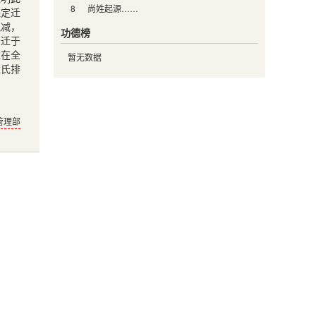
8
尚姓起源……
保定迁
锐减，
功德榜
分迁于
姓在全
暂无数据
姓氏排
管理部