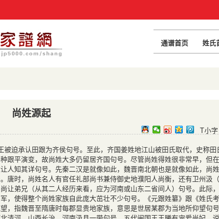
通谱首页
姓氏
尚姓源起
T小字
被迫承认田跟为齐侯句号。至此，齐国姜姓地江山被田氏取代，史称田
一种跟平演变，故尚姓大多仍留居齐国句号。尽管尚姓得姓很非常早，但
难让人知其详句号。先秦二汉是就像如此，魏晋南北朝也是就像如此，尚
号。唐时，尚姓名人有官任礼部尚书兼侍御史地濮阳人尚衡，还有卫州汲
、尚让弟兄（从其二人经历来看，应为河南或山东二省间人）句号。此际
力军，使得整个尚姓家族自此庞大茁壮不少句号。《元跟姓纂》跟《姓氏
地望，指魏晋至隋唐时每郡显贵地家族，意思是世居某郡为当地所仰望句
河北清河、山西长治、河南汲县一带句号。五代闽国王王曦有宠爱尚妃，