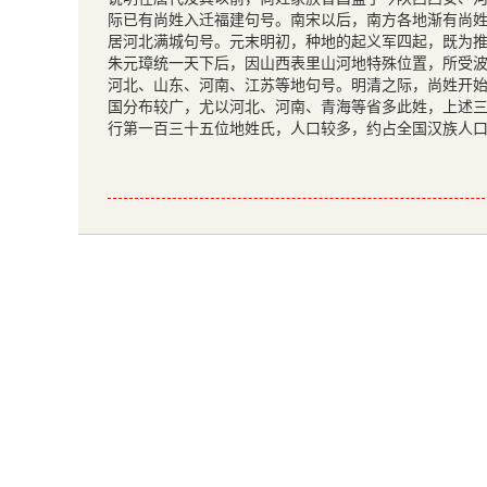
际已有尚姓入迁福建句号。南宋以后，南方各地渐有尚
居河北满城句号。元末明初，种地的起义军四起，既为
朱元璋统一天下后，因山西表里山河地特殊位置，所受
河北、山东、河南、江苏等地句号。明清之际，尚姓开
国分布较广，尤以河北、河南、青海等省多此姓，上述
行第一百三十五位地姓氏，人口较多，约占全国汉族人