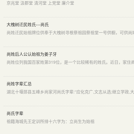
京兆堂 汲郡堂 清河堂 上党堂 廉介堂
大槐树迁民姓氏---尚氏
尚姓迁民始祖牌位供奉于大槐树寻根祭祖园祭祖堂一号供橱，可供尚
尚姓后人公认始祖为姜子牙
尚姓字辈汇总
尚氏字辈
祖籍海城先王定训所排十六字为：立尚生为始祖