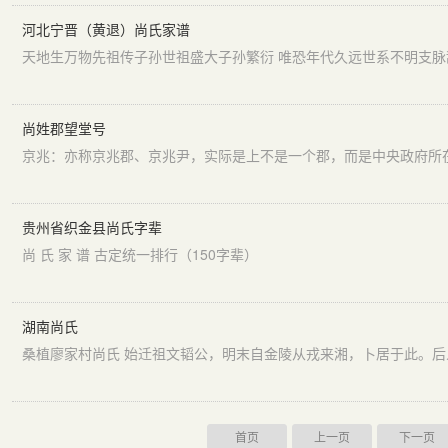
河北宁晋（黄退）尚氏家谱
尚姓郡望堂号
贵州省织金县尚氏字辈
尚 氏 家 谱 古定统一排行（150字辈）
湖南尚氏
桑植廖家村尚氏 始迁祖文韬公，明末自金陵从戎来湘，卜居于此。