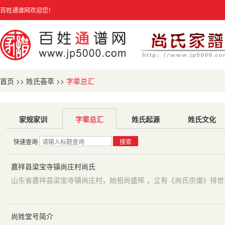
百姓通谱网欢迎您！
首页
>>
姓氏荟萃
>>
字辈总汇
家规家训
字辈总汇
姓氏起源
姓氏文化
快速查询
搜索
嘉祥县梁宝寺镇尚庄村尚氏
山东省嘉祥县梁宝寺镇尚庄村，始祖尚盛晖 ，立有《尚氏宗谱》排世
尚姓堂号简介