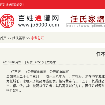
百姓通谱网欢迎您！
首页
>>
姓氏荟萃
>>
字辈总汇
任
2013年04月28日 | 阅读：2053次 | 关键词：
任不齐：（公元前545年－公元前468年）
周朝灵王二十七年三月——周元王八年九月。葬桃乡，墓在济宁城北
为任城伯，宋朝天子加封为当阳侯。相传黄帝有二十五子，其得姓者
吉、儇、依。其中被赐以任姓者，其后裔就以任为姓。因任姓起源甚
得姓始祖。