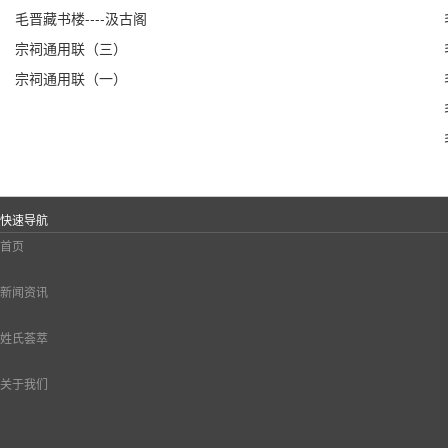
毛晋藏书楼----汲古阁
宗祠通用联（三）
宗祠通用联（一）
快速导航
首页
新闻资讯
姓氏荟萃
关于我们