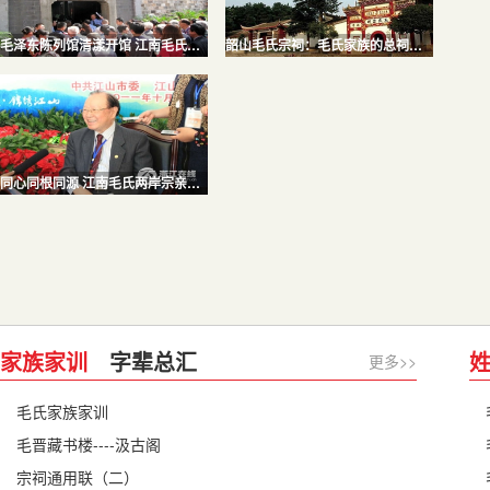
毛泽东陈列馆清漾开馆 江南毛氏祭祖大典隆重举行
韶山毛氏宗祠：毛氏家族的总祠堂 一族的标志性建筑
同心同根同源 江南毛氏两岸宗亲齐聚江山祭祖
家族家训
字辈总汇
更多>>
毛氏家族家训
毛晋藏书楼----汲古阁
宗祠通用联（二）