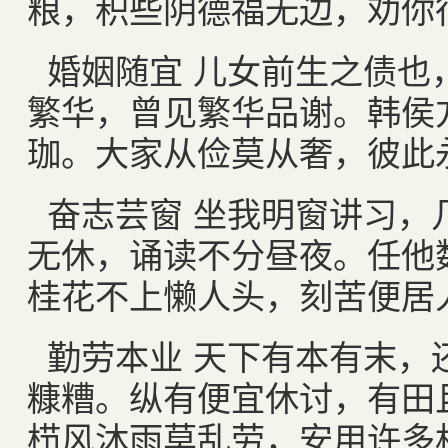
粮，积些阴德福无边，劝你
婚姻随宜 儿女前生之债也
繁华，曾见繁华品谢。韩侯
珈。大家从俭莫从奢，彼此
奋志芸窗 坐我明窗讲习，
无休，诵读不分昼夜。任他
桂花不上懒人头，刻苦便居
勤劳本业 天下有本有末，
糠糟。纵有便宜休讨，有田
栉风沐雨莫乱劳，安用许多