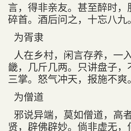
言，得非亲友。甚至醉时，
碎首。酒后问之，十忘八九
为胥隶
人在乡村，闲言存养，一
畿，几斤几两。只讲盘子，
三掌。怒气冲天，报施不爽
为僧道
邪说异端，莫如僧道，高
贤，辟佛辟妙。倘非虚无，