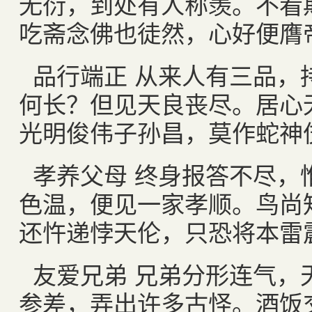
无衍，到处有人称羡。不看
吃斋念佛也徒然，心好便膺
品行端正 从来人有三品，
何长？但见天良丧尽。居心
光明俊伟子孙昌，莫作蛇神
孝养父母 终身报答不尽，
色温，便见一家孝顺。鸟尚
还忤递悖天伦，只恐将本雷
友爱兄弟 兄弟分形连气，
参差，弄出许多古怪。酒饭