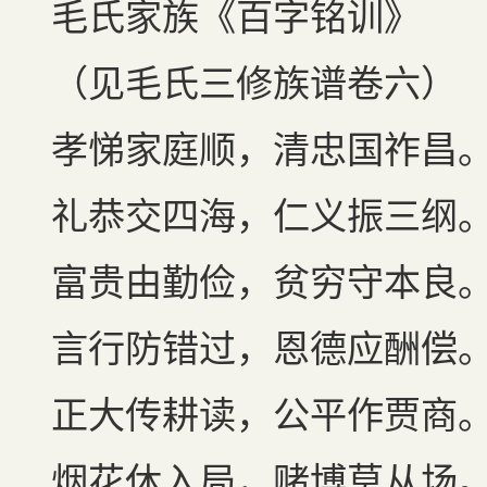
毛氏家族《百字铭训》
（见毛氏三修族谱卷六）
孝悌家庭顺，清忠国祚昌
礼恭交四海，仁义振三纲
富贵由勤俭，贫穷守本良
言行防错过，恩德应酬偿
正大传耕读，公平作贾商
烟花休入局，赌博莫从场