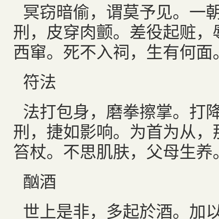
冥窃暗偷，谓莫予见。一
刑，皮穿肉颤。差役起赃，
西窜。死不入祠，生有何面
符法
法打包身，磨拳擦掌。打
刑，捷如影响。为首为从，
笞杖。不思肌肤，父母生养
酗酒
世上是非，多起於酒。加