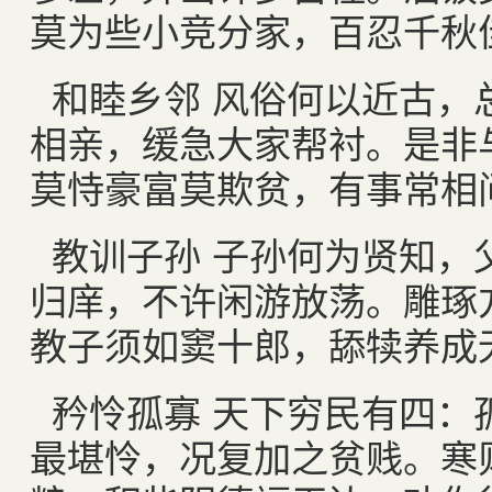
莫为些小竞分家，百忍千秋
和睦乡邻 风俗何以近古，
相亲，缓急大家帮衬。是非
莫恃豪富莫欺贫，有事常相
教训子孙 子孙何为贤知，
归庠，不许闲游放荡。雕琢
教子须如窦十郎，舔犊养成
矜怜孤寡 天下穷民有四：
最堪怜，况复加之贫贱。寒