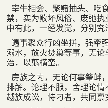
宰牛相会、聚赌抽头、吃
禁，实为败坏风俗、废弛执
中有此，一经发觉，分别究
遇事聚众行凶坐拼，强牵
溺水，放火焚巢等事，无论
治，以翦横蛮。
房族之内，无论何事肇衅
排解。论理不服，舍理论情
越族成讼，恃刁者，共同禀