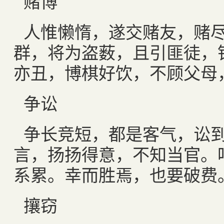
赌博
人惟懒惰，遂交赌友，赌
群，将为盗薮，且引匪徒，
亦丑，博棋好饮，不顾父母
争讼
争长竞短，都是客气，讼
言，扬扬得意，不知当官。
系累。幸而胜焉，也要破费
攘窃