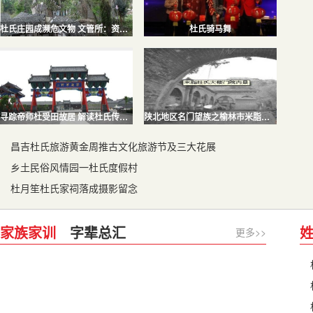
杜氏庄园成濒危文物 文管所：资金困难无力整体修复
杜氏骑马舞
寻踪帝师杜受田故居 解读杜氏传奇历史
陕北地区名门望族之榆林市米脂县杜氏家族
昌吉杜氏旅游黄金周推古文化旅游节及三大花展
乡土民俗风情园一杜氏度假村
杜月笙杜氏家祠落成摄影留念
家族家训
字辈总汇
更多>>