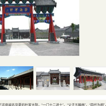
座闻名华夏的杜家大院，“一门十二进士”、“父子五翰林”、“四代为相”