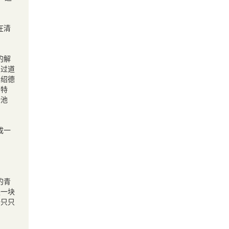
在清
的解
的过道
、绍德
的特
些池
成一
的青
是一块
一只只