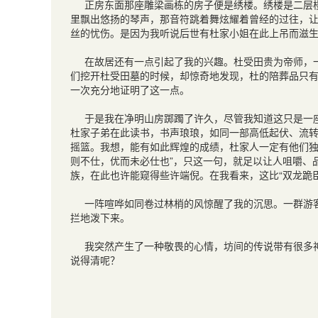
正房东面那座雕梁画栋的房子便是绣楼。绣楼是二层
里飘出悠扬的琴声，那音符跳着舞炫耀着曾经的过往，
丝的忧伤。是因为我听说后世有杜家小姐在此上吊而滋
在故居还有一点引起了我的兴趣。杜受田贵为帝师，
们挖开杜受田墓的时候，却惊奇地发现，杜的陪葬品只有
一次充分地证明了这一点。
于是我在净明山房踯躅了许久，尽管我知道这只是一
杜家子弟在此读书，书声琅琅，如同一部高低起伏、流
摇篮。我想，能有如此辉煌的成绩，杜家人一定有他们独
则不仕，优而未必仕也”，只这一句，就足以让人咀嚼、
族，在此也许能窥得些许端倪。在我看来，这比“双龙跪
一阵喧哗如同卷过林梢的风惊醒了我的沉思。一群游
拦地泼下来。
我突然产生了一种敬畏的心情，坊间的传说带有很多
说得清呢？