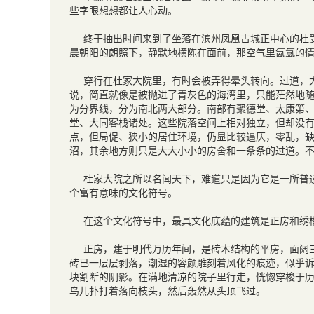
些字眼想想都让人心动。
终于抽出时间来到了坐落在滨州凤凰古城正中心的杜
晨朝阳的朗照下，静默地横陈在面前，那空气里氤氲的
穿行在杜家大院里，有时会被弄得晕头转向。过道，
说，简直就像是被抛进了青灰色的海湾里，只能茫然地
为分界线，分为南北两大部分。南部有聚德堂、太康第
堂、大同客栈诸处。这些院落空间上相对独立，但却没
点，但局促、狭小的居住环境，仍显比较逼仄，零乱，
沼，其余地方则只是大大小小的房舍和一条条的过道。
杜家大院之所以名闻天下，难道只是因为它是一所普
个富有意味的文化符号。
在这个文化符号中，最具文化底蕴的建筑是正房和绣
正房，建于明代万历年间，是砖木结构的平房，面阔
砖已一层层剥落，潮湿的容颜雕刻着风化的痕迹，似乎
块割断的阴影。在满地清凉的院子里行走，恍惚穿梭于
鸟儿扑打着落向枝头，然后轰然从头顶飞过。