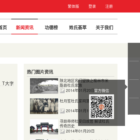
繁体版
登录
注册
首页
新闻资讯
功德榜
姓氏荟萃
关于我们
热门图片资讯
陕北地区名门望族之榆林市米
T大字
脂县杜氏家族
2014年01月20日
官方微信
杜月笙杜氏家祠落成摄影留念
2014年01月16日
寻踪帝师杜受田故居 解读杜氏
传奇历史
2014年01月20日