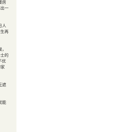
楼房
露出一
日人
一生再
候，
进士的
不优
的家
无遮
就能