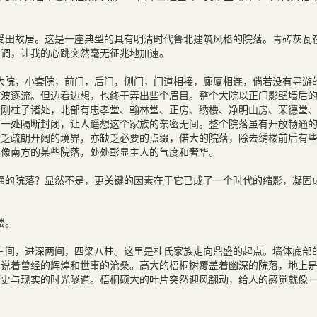
受田故居。这是一座典型的具有明清时代鲁北建筑风格的院落。青砖灰瓦
情调，让我的心跳突然毫无征兆地加速。
大院，小套院，前门，后门，侧门，门道相接，廊厦相连，倘若没有导游
随波逐流。但边看边想，也终于弄出些个眉目。整个大院以正门影壁墙后
、刚柱子诸处，北部有忠孝堂、翰林堂、正房、绣楼、净明山房、荣德堂
有一处隔断封闭，让人遥想这个家族的亲密无间。整个院落虽有开放畅通
缺乏疏朗开阔的境界，亦缺乏必要的点缀，偌大的院落，除去绣楼前后有
不像南方的某些院落，处处彰显主人的气度和奢华。
通的院落？显然不是，更关键的因素在于它已成了一个时代的缩影，凝固
楼。
三间，进深两间，四梁八柱。这里是杜氏家族走向鼎盛的起点。墙体底部
诉说着曾经的辉煌和世事的沧桑。高大的梧桐树覆盖着幽深的院落，地上
历史与现实的时光隧道。梧桐硕大的叶片突然迎风翻动，给人的感觉就像