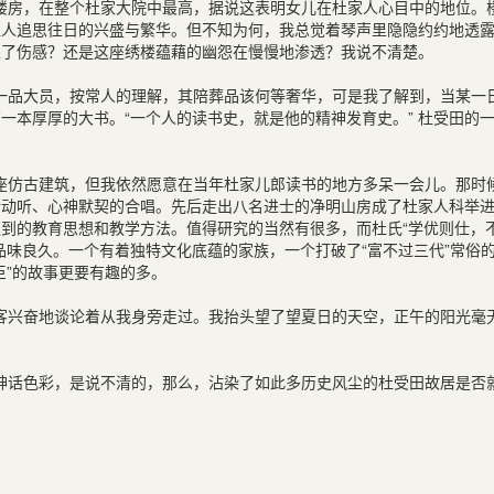
楼房，在整个杜家大院中最高，据说这表明女儿在杜家人心目中的地位。
让人追思往日的兴盛与繁华。但不知为何，我总觉着琴声里隐隐约约地透
生了伤感？还是这座绣楼蕴藉的幽怨在慢慢地渗透？我说不清楚。
一品大员，按常人的理解，其陪葬品该何等奢华，可是我了解到，当某一
一本厚厚的大书。“一个人的读书史，就是他的精神发育史。” 杜受田的
座仿古建筑，但我依然愿意在当年杜家儿郎读书的地方多呆一会儿。那时
转动听、心神默契的合唱。先后走出八名进士的净明山房成了杜家人科举
到的教育思想和教学方法。值得研究的当然有很多，而杜氏“学优则仕，
品味良久。一个有着独特文化底蕴的家族，一个打破了“富不过三代”常俗
臣”的故事更要有趣的多。
客兴奋地谈论着从我身旁走过。我抬头望了望夏日的天空，正午的阳光毫
神话色彩，是说不清的，那么，沾染了如此多历史风尘的杜受田故居是否