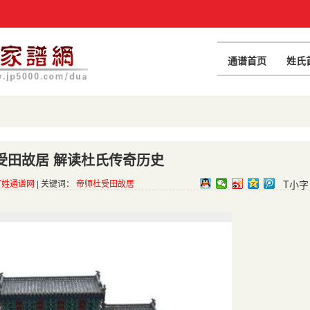
通谱首页
姓氏
受田故居 解读杜氏传奇历史
百姓通谱网
| 关键词：
帝师杜受田故居
T小字