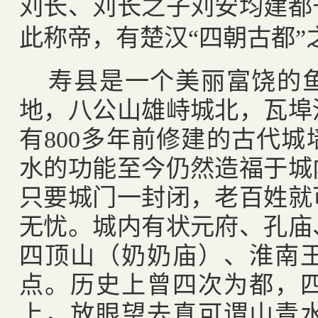
刘长、刘长之子刘安均建都
此称帝，有楚汉“四朝古都”
寿县是一个美丽富饶的
地，八公山雄峙城北，瓦埠
有
800
多年前修建的古代城
水的功能至今仍然造福于城
只要城门一封闭，老百姓就
无忧。城内有状元府、孔庙
四顶山（奶奶庙）、淮南
点。历史上曾四次为都，
上，放眼望去真可谓山青