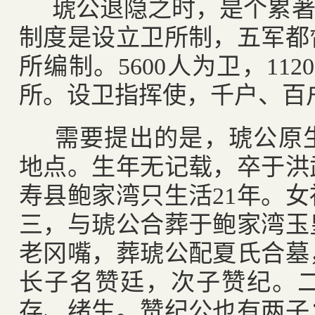
琥公退隐之时，是个累著
制度是设立卫所制，五军都
所编制。
5600
人为卫，
1120
所。设卫指挥使，千户、百
需要提出的是，琥公原
地点。生年无记载，卒于洪
寿县鲍家湾只生活
21
年。女
三，与琥公合葬于鲍家湾玉
老冈嘴，葬琥公配夏氏合墓
长子名赞廷，次子赞纪。
存、绪生。赞纪公也有两子