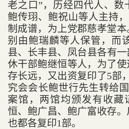
老之口”，历经四代人、数
鲍传珝、鲍祝山等人主持，
制成谱，为上党郡慈孝堂本
别由鲍瑞麟等人保管，而
县、长丰县、凤台县各有一
休干部鲍继恒等人，为了使
存长远，又出资复印了
5
部
究会会长鲍世行先生转给
案馆，两馆均颁发有收藏
恒、鲍广昌、鲍广富收存。
也都各复印
1
部。