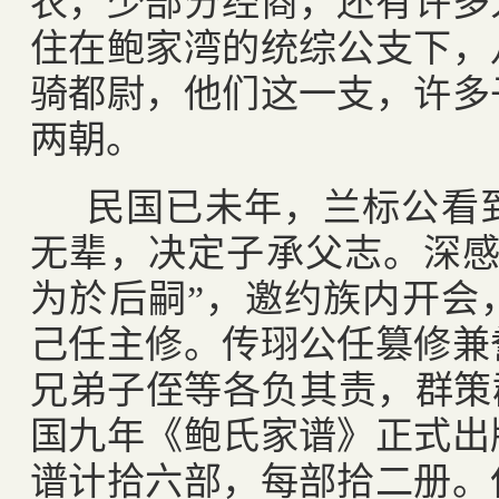
农，少部分经商，还有许多
住在鲍家湾的统综公支下，
骑都尉，他们这一支，许多
两朝。
民国已未年，兰标公看
无辈，决定子承父志。深感
为於后嗣”，邀约族内开会
己任主修。传珝公任篡修兼
兄弟子侄等各负其责，群策
国九年《鲍氏家谱》正式出
谱计拾六部，每部拾二册。