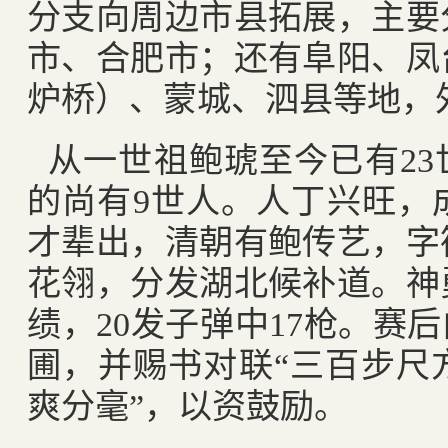
分支向周边市县拓展，主要
市、合肥市；还有阜阳、凤
炉桥）、蒙城、泗县等地，
从一世祖鲍琥至今已有
23
的尚有
9
世人。人丁兴旺，
才辈出，清朝有鲍传艺，字
花翎，分发湖北候补道。神
绩，
20
发子弹中
17
枪。赛后
圃，并赐书对联“三百步尺
爽分毫”，以资鼓励。