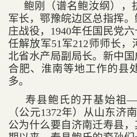
鲍刚（谱名鲍汝纲），
军长，鄂豫皖边区总指挥。
庄战役，
1940
年任国民党六
任解放军
51
军
212
师师长，
北省水产局副局长。新中国
合肥、淮南等地工作的县
多。
寿县鲍氏的开基始祖
（公元
1372
年）从山东济
公为什么要自济南迁寿县，