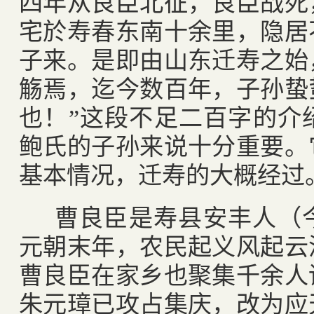
四年从良臣北征，良臣战死
宅於寿春东南十余里，隐居
子来。是即由山东迁寿之始
觞焉，迄今数百年，子孙蛰
也！”这段不足二百字的介
鲍氏的子孙来说十分重要。
基本情况，迁寿的大概经过
曹良臣是寿县安丰人（
元朝末年，农民起义风起云
曹良臣在家乡也聚集千余人
朱元璋已攻占集庆，改为应