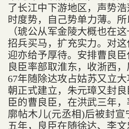
了长江中下游地区，声势浩
时度势，自己势单力薄。所
（琥公从军金陵大概也在这
招兵买马，扩充实力。对这
迎亦给予厚待。安排曹良臣
良臣率部取淮东，收浙西，
67
年随除达攻占姑苏又立大
朝正式建立，朱元璋又封良
臣的曹良臣，在洪武三年，
廓帖木儿
(
元丞相
)
后被封宣
五年，良臣在随徐达、李文