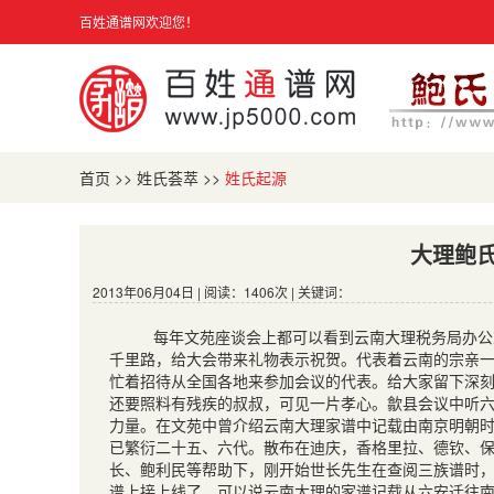
百姓通谱网欢迎您！
首页
>>
姓氏荟萃
>>
姓氏起源
大理鲍
2013年06月04日 | 阅读：1406次 | 关键词：
每年文苑座谈会上都可以看到云南大理税务局办公
千里路，给大会带来礼物表示祝贺。代表着云南的宗亲一
忙着招待从全国各地来参加会议的代表。给大家留下深
还要照料有残疾的叔叔，可见一片孝心。歙县会议中听
力量。在文苑中曾介绍云南大理家谱中记载由南京明朝
已繁衍二十五、六代。散布在迪庆，香格里拉、德钦、
长、鲍利民等帮助下，刚开始世长先生在查阅三族谱时
谱上接上线了。可以说云南大理的家谱记载从六安迁往