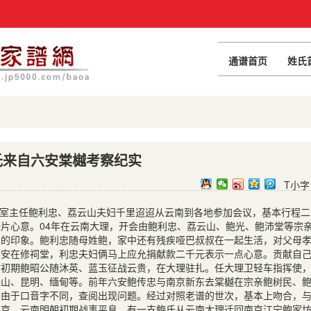
通谱首页
姓氏
氏来自六安棠樾考察纪实
T小字
室主任鲍利忠、荔云山夫妇千里迢迢从云南到各地参加会议，基本行程二
片心意。04年在云南大理，开会由鲍利忠、荔云山、鲍光、鲍沛堂等宗
刻的印象。鲍利忠随母姓鲍，家中还有残疾哑巴叔叔在一起生活，对父母
六安在修祠堂，利忠夫妇俩马上应允捐献款二千元表示一点心意。贡献自
时初期鲍昭公随沐英、蓝玉征战云贵，在大理驻扎。任大理卫轻车指挥使
保山、昆明、缅甸等。前年六安鲍传忠与南京新东去棠樾在宗亲鲍树民、
，由于口音字不同，查阅出现问题。经过对照老谱的世次，基本上吻合，
南京。云南明朝初期战事平息，有一支鲍氏从云南大理迁回南京江宁鲍家