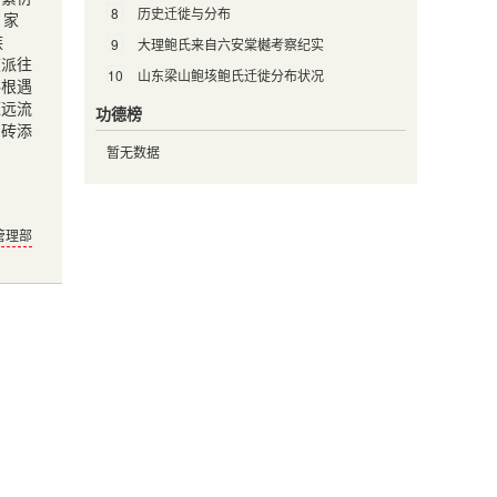
8
历史迁徙与分布
，家
族
9
大理鲍氏来自六安棠樾考察纪实
被派往
10
山东梁山鲍垓鲍氏迁徙分布状况
寻根遇
源远流
功德榜
增砖添
暂无数据
管理部