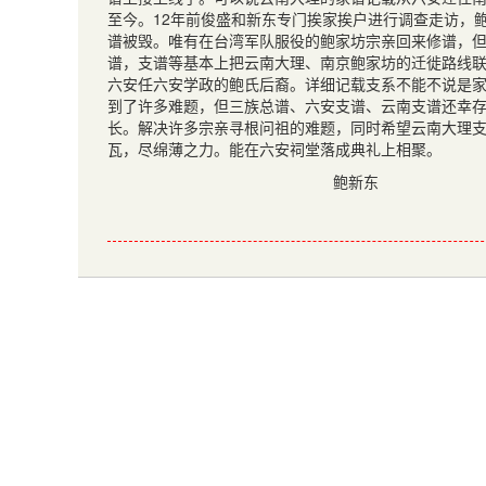
至今。12年前俊盛和新东专门挨家挨户进行调查走访，
谱被毁。唯有在台湾军队服役的鲍家坊宗亲回来修谱，但
谱，支谱等基本上把云南大理、南京鲍家坊的迁徙路线
六安任六安学政的鲍氏后裔。详细记载支系不能不说是
到了许多难题，但三族总谱、六安支谱、云南支谱还幸
长。解决许多宗亲寻根问祖的难题，同时希望云南大理
瓦，尽绵薄之力。能在六安祠堂落成典礼上相聚。
鲍新东