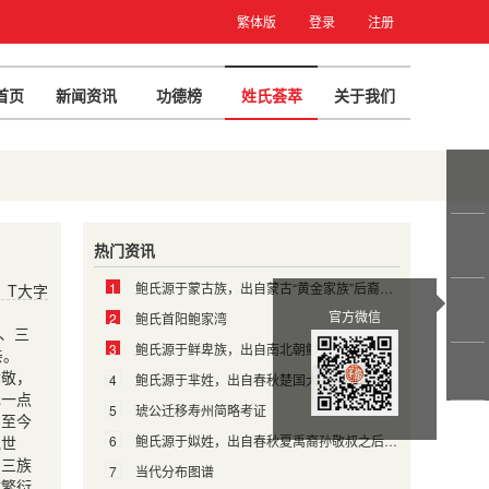
繁体版
登录
注册
首页
新闻资讯
功德榜
姓氏荟萃
关于我们
热门资讯
1
鲍氏源于蒙古族，出自蒙古“黄金家族”后裔，属汉化改姓为氏
T大字
官方微信
2
鲍氏首阳鲍家湾
、三
3
鲍氏源于鲜卑族，出自南北朝鲜卑拓拔部，属汉化改姓为氏
亲。
孝敬，
4
鲍氏源于芈姓，出自春秋楚国大夫申鮑胥，属以先祖名字为氏
己一点
5
琥公迁移寿州简略考证
，至今
鲍世
6
鲍氏源于姒姓，出自春秋夏禹裔孙敬叔之后，以邑(国)名为氏
与三族
7
当代分布图谱
坊繁衍