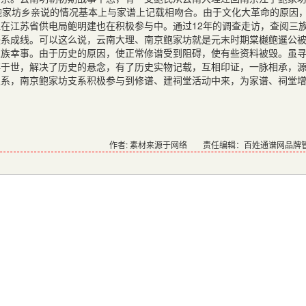
鲍家坊乡亲说的情况基本上与家谱上记载相吻合。由于文化大革命的原因
在江苏省供电局鲍明建也在积极参与中。通过12年的调查走访，查阅三
联系成线。可以这么说，云南大理、南京鲍家坊就是元末时期棠樾鲍暹公
家族幸事。由于历史的原因，使正常修谱受到阻碍，使有些资料被毁。虽
存于世，解决了历史的悬念，有了历史实物记载，互相印证，一脉相承，
支系，南京鲍家坊支系积极参与到修谱、建祠堂活动中来，为家谱、祠堂
作者: 素材来源于网络
责任编辑：百姓通谱网品牌