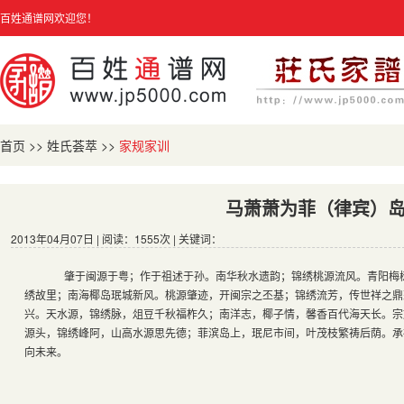
百姓通谱网欢迎您！
首页
>>
姓氏荟萃
>>
家规家训
马萧萧为菲（律宾）
2013年04月07日 | 阅读：1555次 | 关键词：
肇于闽源于粤；作于祖述于孙。南华秋水遗韵；锦绣桃源流风。青阳梅树
绣故里；南海椰岛珉城新风。桃源肇迹，开闽宗之丕基；锦绣流芳，传世祥之鼎
兴。天水源，锦绣脉，俎豆千秋福柞久；南洋志，椰子情，馨香百代海天长。宗
源头，锦绣峰阿，山高水源思先德；菲滨岛上，珉尼市间，叶茂枝繁祷后荫。承
向未来。