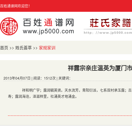
百姓通谱网欢迎您！
首页
>>
姓氏荟萃
>>
家规家训
祥露宗亲庄温英为厦门
2013年04月07日 | 阅读：1512次 | 关键词：
祥和明广宇；露润毓英贤。天水流芳，青阳衍派，七系双村承玉露；古
寿；露润海沧，泽滋梓里，社涌英才地涌金。