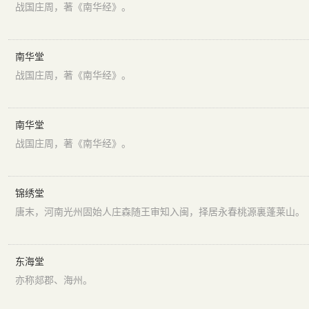
战国庄周，著《南华经》。
南华堂
战国庄周，著《南华经》。
南华堂
战国庄周，著《南华经》。
锦绣堂
唐末，河南光州固始人庄森随王审知入闽，择居永春桃源裏蓬莱山。
东海堂
亦称郯郡、海州。