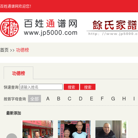
百姓通谱网欢迎您！
首页
>>
功德榜
功德榜
快速查询
搜索
搜索
A
B
C
D
E
F
G
H
I
全部
按首字母查询
最新添加