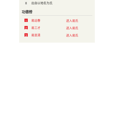
8
出自以地名为氏
功德榜
易远春
1
进入易氏
易三才
2
进入易氏
易显清
3
进入易氏