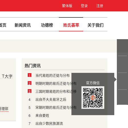
繁体版
登录
注册
首页
新闻资讯
功德榜
姓氏荟萃
关于我们
热门资讯
1
当代易姓的迁徙与分布
T大字
官方微信
2
明朝时期的易氏迁徙与分布
3
三国时期易姓的分布和迁移
4
出自齐大夫易牙之后
5
宋朝时期的易氏迁徙与分布
管理部
6
来自姜姓
7
出自少数民族源流