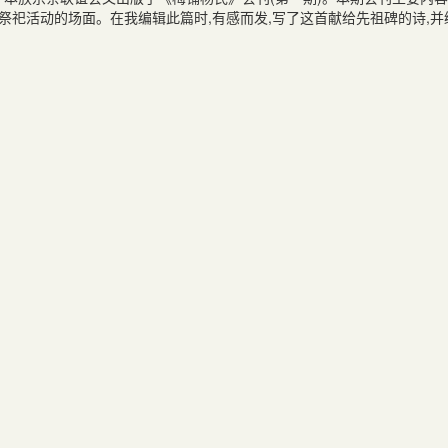
祭祀活动的场面。在我编辑此篇时
,
有感而发
,
写了这首献给先祖碑的诗
,
并