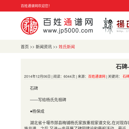
百姓通谱网欢迎您！
首页
>>
新闻资讯
>>
姓氏新闻
石碑
2014年12月06日 | 阅读：6044次 | 来源：
百姓通谱网
| 关键词：
石
石碑
——写给杨氏先祖碑
●杨保成
湖北省十堰市郧县梅铺杨氏家族重视家谱文化
,
在对现存
族总谱。之后
,
又进一步开展了碑园建设和祭祀活动。最近