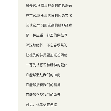
敬畏它
,
读懂那神奇的血脉密码
尊重它
,
继承那优良的传统文化
阅读它
,
学习那崇高的精神品质
是一种庄重、神圣的象征啊
深深地缅怀，不忘春秋祭祀
让祖先的神灵更加光芒四射
一尊先祖德智和精神的载体
它能够激动我们的血肉
它能够振奋我们的精神
它能够召唤我们的勇气
可见，死者仍在创造