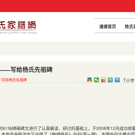
通谱首页
姓氏
——写给杨氏先祖碑
碑 写给杨氏先祖碑
T小字
的
61
块碑碣碑文进行了认真解读、研讨的基础上，于
2008
年
12
月成功修
，本族宗亲联谊会又出版了《梅铺杨氏》会刊
(
第一期
)
。本期会刊主要内容