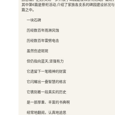
其中第
6
篇是祭祀活动
,
介绍了家族各支系的碑园建设状况与
篇之中。
一块石碑
历经数百年雨淋风蚀
历经数百年雷劈电击
虽然伤迹斑斑
但仍指向蓝天
,
坚强有力
它遗留下一笔精神的财富
它闪耀出一叠智慧的格言
它镌刻着一段真实的历史
是一部厚重、丰富的书典啊
经常地翻阅，认真地追思