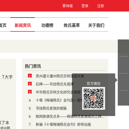
繁体版
登录
注册
首页
新闻资讯
功德榜
姓氏荟萃
关于我们
热门资讯
1
贵州遵义播州杨氏宗祠落成大典
T大字
官方微信
2
石碑——写给杨氏先祖碑
3
中华杨氏宗祠文化研究会章程
4
十堰《梅铺杨氏》会刊是一部珍贵的历史史料
5
寻找杨氏家族的根脉
6
联网族谱优点多——梅铺杨氏族谱成功上网有感
纂了本
7
新编《十堰梅铺杨氏会刊》即将出版
共
9
篇
,