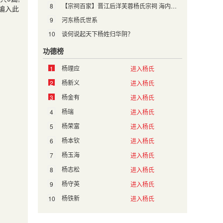
8
【宗祠百家】晋江后洋芙蓉杨氏宗祠 海内外宗亲寻根谒祖的圣地
编入此
9
河东杨氏世系
10
谈何说起天下杨姓归华阴？
功德榜
杨理应
1
进入杨氏
杨新义
2
进入杨氏
杨金有
3
进入杨氏
杨瑞
4
进入杨氏
杨荣富
5
进入杨氏
杨本钦
6
进入杨氏
杨玉海
7
进入杨氏
杨志松
8
进入杨氏
杨守英
9
进入杨氏
杨铁新
10
进入杨氏