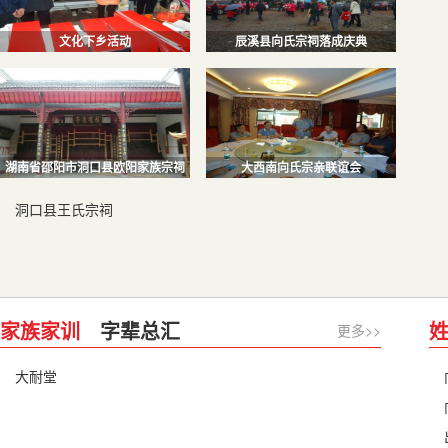
文化下乡活动
辰溪县向氏宗祠落成庆典
湖南省邵阳市洞口县欧阳家族宗祠
大西南向氏宗亲联谊会
洞口县王氏宗祠
家族家训
字辈总汇
更多>>
大耐堂