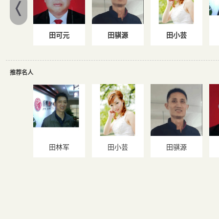
田可元
田骐源
田小芸
推荐名人
田林军
田小芸
田骐源