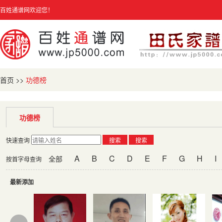
百姓通谱网欢迎您！
首页
>>
功德榜
功德榜
快速查询
搜索
搜索
A
B
C
D
E
F
G
H
I
全部
按首字母查询
最新添加