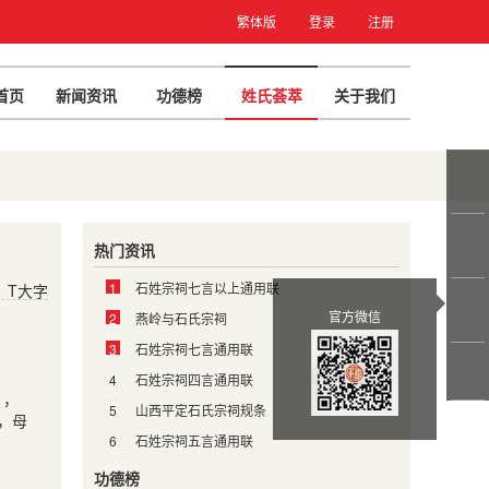
繁体版
登录
注册
首页
新闻资讯
功德榜
姓氏荟萃
关于我们
热门资讯
1
石姓宗祠七言以上通用联
T大字
官方微信
2
燕岭与石氏宗祠
3
石姓宗祠七言通用联
4
石姓宗祠四言通用联
），
5
山西平定石氏宗祠规条
，母
6
石姓宗祠五言通用联
功德榜