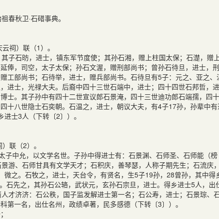
祖春秋卫·石碏事典。
庆云祠）联（1）。
其子石昉，进士，镇东军节度使；其孙石湘，赠上柱国太保；石濋，赠
石延俸，司空，太子太保；孙石文渥，赠刑部尚书；曾孙石待旦，进士，
赠工部尚书；石待举，进士，赠兵部尚书。石待旦有5子：元之、亚之、
之，进士，光禄大夫。后裔中四十三世石端中，进士；四十四世石邦哲，
常博士。其子孙中有四十二世宣议郎石景淹，四十三世迪功郎石端孺，四
四十八世隐士石奕朝。石温之，进士，朝议大夫，有4子17孙，孙辈中有
乡进士3人（下转〔2〕）。
祠）联（2）。
太子中允，以文学名世。子孙中得进士有：石景渊、石师圣、石师能（榜
石景游、石师甘具有文学天才；石积庆，善琴瑟，人称子期先生；石流庆
微之。石牧之，进士，天台令，有贤名，生5子19孙，28曾孙，其中得
妻。石先之，其孙石公辂，武状元，玄孙石宗旦，进士。得乡进士5人，出
裔人才济济：石公秩，国子监发解进士第一名；石公寿，进士；石景琮、
科第一名，出仕名州，政绩卓著，民多感德（下转〔3〕）。
一；