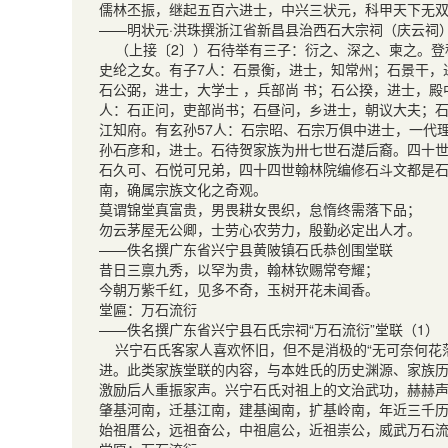
儒林丕振，继起五百六进士，中兴三状元，科甲天下无
——明状元·洪珠撰浙江省新昌县治西石大宗祠（庆云祠
（上接〔2〕）石待举有三子：衍之、深之、柬之。登
史纶之女。有子7人：石景衡，进士，知常州；石景干，
石公弼，进士，大学士 ，兵部尚 书；石公揆，进士，殿
人：石正问，吏部尚书；石昼问，乡进士，朝议大夫；
江知府。有玄孙57人：石宗昭、石宗万俱中进士，一代
孙石彦和，进士。石待贺家族为卅七世石濋后裔。四十世
石久可、石悦可兄弟，四十四世翰林院编修石斗文都是
南，确属宗族文化之奇观。
莫谓锦堂真富贵，男畏耕女畏织，怠惰终需落下品；
勿云茅屋无公卿，士劳心农劳力，殷勤必定出人才。
——佚名撰广东省兴宁县黄陂镇石氏恭创围堂联
昔日三禀九秀，以罕为贵，翰林钦赐常夸耀；
今朝万紫千红，见多不奇，玉树开花未闻香。
堂匾：万石流衍
——佚名撰广东省兴宁县石氏宗祠“万石流衍”堂联（1）
兴宁石氏客家人喜欢怀旧，但不是消极的“无可奈何花
进。此类家族堂联的内容，与本姓氏的历史渊源、家族
激励后人重振家声。兴宁石氏对祖上的文治武功，赫赫
肇基河南，迁基江南，建基闽南，扩基岭南，年近三千
始祖厝公，远祖奋公，中祖扈公，近祖崇公，威武万石