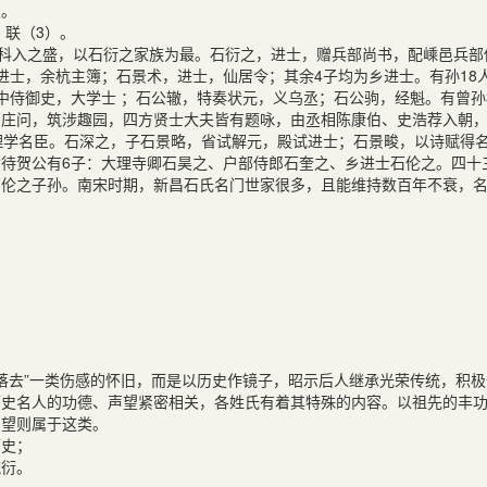
双。
）联（3）。
科入之盛，以石衍之家族为最。石衍之，进士，赠兵部尚书，配嵊邑兵部
进士，余杭主簿；石景术，进士，仙居令；其余4子均为乡进士。有孙18
中侍御史，大学士 ；石公辙，特奏状元，义乌丞；石公驹，经魁。有曾孙
石庄问，筑涉趣园，四方贤士大夫皆有题咏，由丞相陈康伯、史浩荐入朝
理学名臣。石深之，子石景略，省试解元，殿试进士；石景畯，以诗赋得
待贺公有6子：大理寺卿石昊之、户部侍郎石奎之、乡进士石伦之。四十
石伦之子孙。南宋时期，新昌石氏名门世家很多，且能维持数百年不衰，
落去”一类伤感的怀旧，而是以历史作镜子，昭示后人继承光荣传统，积极
历史名人的功德、声望紧密相关，各姓氏有着其特殊的内容。以祖先的丰
声望则属于这类。
历史；
流衍。