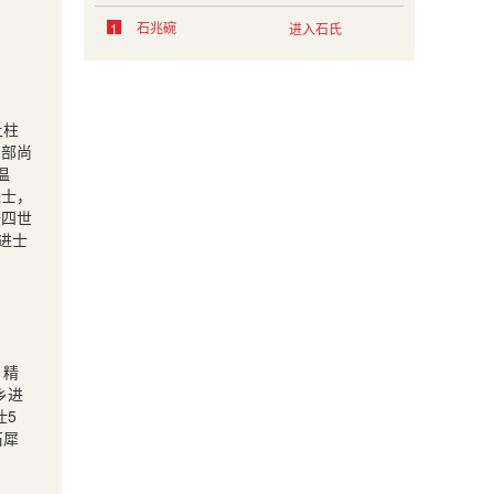
石兆碗
1
进入石氏
上柱
刑部尚
温
进士，
十四世
进士
，精
乡进
仕5
石犀