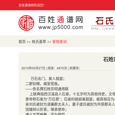
百姓通谱网欢迎您！
首页
>>
姓氏荟萃
>>
家规家训
石姓
2013年03月27日 | 阅读：4970次 | 关键词：
万石名门，美人鼓瑟；
二郡钦赐，阖室受旌。
——佚名撰石姓宗祠通用联
上联典指西汉温县人石奋，十五岁时为高祖侍吏，文帝
景帝称石奋为“万石君”；石奋的姐姐善鼓瑟，被高祖召
亲刘氏被封为清廉郡太夫人，妻子虞氏被封为毕原郡夫
饶雄辩以折衷，堪承使命；
谏义方而善教，足为典型。