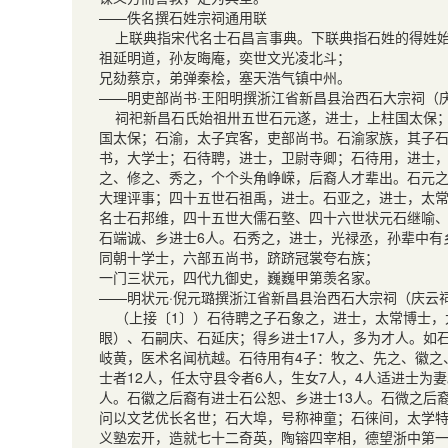
——佚名撰石姓宗祠通用联
上联典指宋代名士石昌言事典。下联典指石姓的得姓始
祖延明道，孙友晦庵，奕世文光凌北斗；
兄劾蔡京，弟弹秦桧，塞天浩气镇中州。
——明吏部尚书·王阳明撰浙江省新昌县治西石大宗祠（
祠祀新昌石氏始祖卅五世石元遂，进士，上柱国太保；
国太保；石渝，太子宾客，吏部尚书。石渝家族，其子
书，大学士；石待聘，进士，卫尉寺卿；石待用，进士，
之、修之、秀之，个个头角峥嵘，后裔人才辈出。石元
大理评事；四十五世石祖禹，进士。石亚之，进士，太
名士石邦维，四十五世大儒石墪、四十六世状元石继喻、
石端诚、乡进士6人。石秀之，进士，光禄丞，孙辈中有
同朝十学士，六部五尚书，跻跻冠裳夸右族；
一门三状元，四代九御史，巍巍甲第羡名家。
——明状元·倪元璐撰浙江省新昌县治西石大宗祠（庆云
（上接〔1〕）石待聘之子石象之，进士，太常博士，
眼）、石嗣庆、石延庆；得乡进士17人，多为才人。如
岐黄，医术名闻杭越。石待用有4子：牧之、先之、徽之、
士者12人，任太守县令者6人，生女7人，4人适进士为
人。石徽之后裔有进士石公恕、乡进士13人。石微之后
问以文艺优长名世；石大埠，号称神童；石徕间，太学特
义塾宏开，造就七十二奇英，陶镕四宰相，德望浙中第