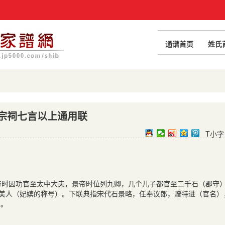
通谱首页
姓氏
宗祠七言以上通用联
T小字
时因功官至太中大夫，景帝时位列九卿，几个儿子都官至二千石（郡守
为美人（妃嫔的称号）。下联典指宋代石景略，任奉议郎，赠特进（官名）
人。