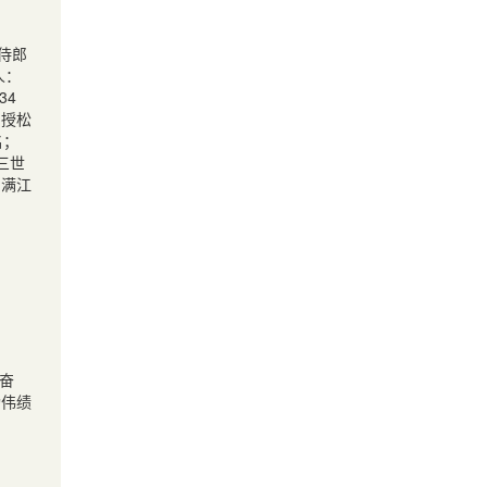
侍郎
人：
34
，授松
名；
三世
名满江
奋
功伟绩